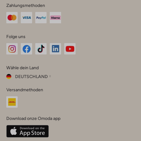
Zahlungsmethoden
Folge uns
Omoda
Omoda
Omoda
Omoda
Omoda
Wähle dein Land
Instagram
Facebook
TikTok
LinkedIn
YouTube
DEUTSCHLAND
Wähle
Versandmethoden
dein
Schließ
Land
Nederland
België
(Nederlands)
Download onze Omoda app
Belgique
(Français)
Deutschland