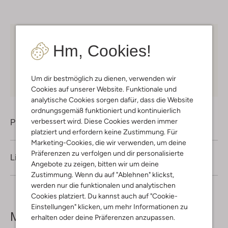
Kostenloser Versand
ab € 75 für Club-Omoda
Hm, Cookies!
Mitglieder in Deutschland
Kauf auf Rechnung
30 Tagen
Rückgaberecht
Um dir bestmöglich zu dienen, verwenden wir
Cookies auf unserer Website. Funktionale und
analytische Cookies sorgen dafür, dass die Website
ordnungsgemäß funktioniert und kontinuierlich
verbessert wird. Diese Cookies werden immer
Produktinformation
platziert und erfordern keine Zustimmung. Für
Marketing-Cookies, die wir verwenden, um deine
Präferenzen zu verfolgen und dir personalisierte
Lieferung & Rückgabe
Angebote zu zeigen, bitten wir um deine
Zustimmung. Wenn du auf "Ablehnen" klickst,
werden nur die funktionalen und analytischen
Cookies platziert. Du kannst auch auf "Cookie-
Einstellungen" klicken, um mehr Informationen zu
Mehr sehen
erhalten oder deine Präferenzen anzupassen.