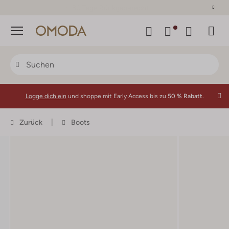
30 Tage Rückgaberecht
Menü
Logge dich ein
und shoppe mit Early Access bis zu
50 % Rabatt.
Zurück
Boots