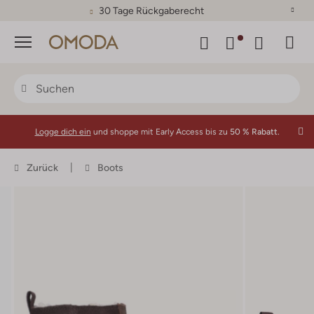
30 Tage Rückgaberecht
Menü
Logge dich ein
und shoppe mit Early Access bis zu
50 % Rabatt.
Zurück
Boots