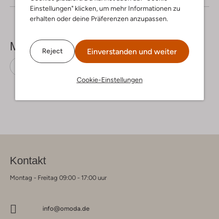
Einstellungen" klicken, um mehr Informationen zu
erhalten oder deine Präferenzen anzupassen.
Mehr sehen
Einverstanden und weiter
Reject
Ankle Boots
Timberland
Nubuk
Cookie-Einstellungen
Kontakt
Montag - Freitag 09:00 - 17:00 uur
info@omoda.de