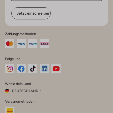
Jetzt einschreiben
Zahlungsmethoden
Folge uns
Omoda
Omoda
Omoda
Omoda
Omoda
Wähle dein Land
Instagram
Facebook
TikTok
LinkedIn
YouTube
DEUTSCHLAND
Wähle
Versandmethoden
dein
Schließ
Land