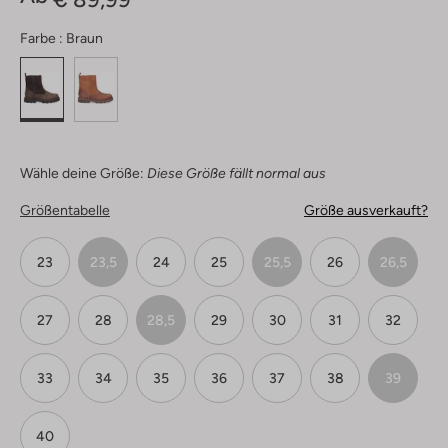
Farbe :
Braun
Wähle deine Größe:
Diese Größe fällt normal aus
Größentabelle
Größe ausverkauft?
23
23,5
24
25
25,5
26
26,5
27
28
28,5
29
30
31
32
33
34
35
36
37
38
39
40