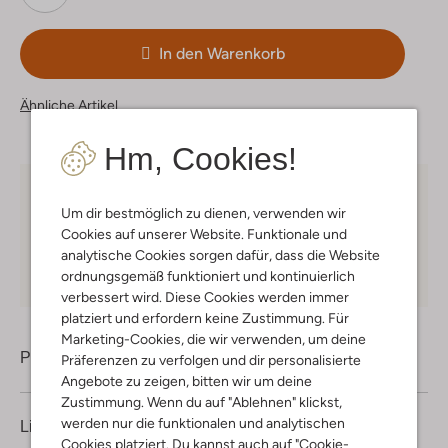
In den Warenkorb
Ähnliche Artikel
Hm, Cookies!
Kostenloser Versand
ab € 75 für Club-Omoda
Um dir bestmöglich zu dienen, verwenden wir
Mitglieder in Deutschland
Cookies auf unserer Website. Funktionale und
Kauf auf Rechnung
30 Tagen
Rückgaberecht
analytische Cookies sorgen dafür, dass die Website
ordnungsgemäß funktioniert und kontinuierlich
verbessert wird. Diese Cookies werden immer
platziert und erfordern keine Zustimmung. Für
Marketing-Cookies, die wir verwenden, um deine
Produktinformation
Präferenzen zu verfolgen und dir personalisierte
Angebote zu zeigen, bitten wir um deine
Zustimmung. Wenn du auf "Ablehnen" klickst,
werden nur die funktionalen und analytischen
Lieferung & Rückgabe
Cookies platziert. Du kannst auch auf "Cookie-