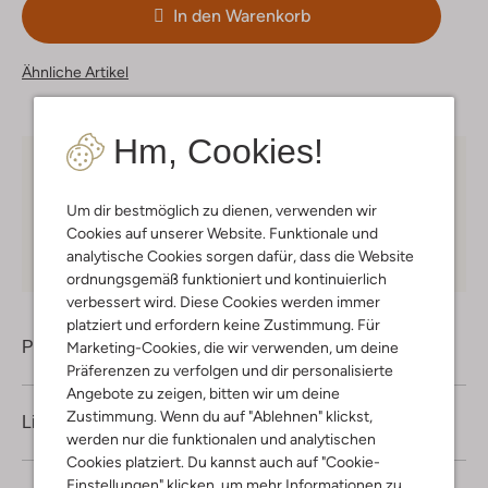
In den Warenkorb
Ähnliche Artikel
Hm, Cookies!
Kostenloser Versand
ab € 75 für Club-Omoda
Mitglieder in Deutschland
Um dir bestmöglich zu dienen, verwenden wir
Cookies auf unserer Website. Funktionale und
Kauf auf Rechnung
30 Tagen
Rückgaberecht
analytische Cookies sorgen dafür, dass die Website
ordnungsgemäß funktioniert und kontinuierlich
verbessert wird. Diese Cookies werden immer
platziert und erfordern keine Zustimmung. Für
Produktinformation
Marketing-Cookies, die wir verwenden, um deine
Präferenzen zu verfolgen und dir personalisierte
Angebote zu zeigen, bitten wir um deine
Zustimmung. Wenn du auf "Ablehnen" klickst,
Lieferung & Rückgabe
werden nur die funktionalen und analytischen
Cookies platziert. Du kannst auch auf "Cookie-
Einstellungen" klicken, um mehr Informationen zu