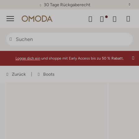
30 Tage Rückgaberecht
Menü
Logge dich ein
und shoppe mit Early Access bis zu
50 % Rabatt.
Zurück
Boots