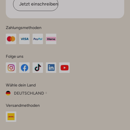
Jetzt einschreiben
Zahlungsmethoden
Folge uns
Omoda
Omoda
Omoda
Omoda
Omoda
Wähle dein Land
Instagram
Facebook
TikTok
LinkedIn
YouTube
DEUTSCHLAND
Wähle
Versandmethoden
dein
Schließ
Land
Nederland
België
(Nederlands)