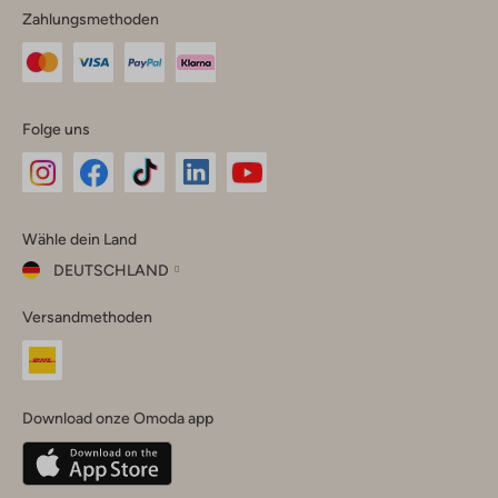
Zahlungsmethoden
Folge uns
Omoda
Omoda
Omoda
Omoda
Omoda
Wähle dein Land
Instagram
Facebook
TikTok
LinkedIn
YouTube
DEUTSCHLAND
Wähle
Versandmethoden
dein
Schließ
Land
Nederland
België
(Nederlands)
Download onze Omoda app
Belgique
(Français)
Deutschland