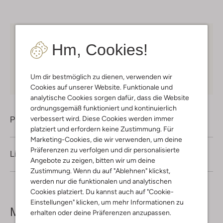
Kostenloser Versand
ab € 75 für Club-Omoda
Hm, Cookies!
Mitglieder in Deutschland
Kauf auf Rechnung
30 Tagen
Rückgaberecht
Um dir bestmöglich zu dienen, verwenden wir
Cookies auf unserer Website. Funktionale und
analytische Cookies sorgen dafür, dass die Website
ordnungsgemäß funktioniert und kontinuierlich
verbessert wird. Diese Cookies werden immer
Produktinformation
platziert und erfordern keine Zustimmung. Für
Marketing-Cookies, die wir verwenden, um deine
Präferenzen zu verfolgen und dir personalisierte
Lieferung & Rückgabe
Angebote zu zeigen, bitten wir um deine
Zustimmung. Wenn du auf "Ablehnen" klickst,
werden nur die funktionalen und analytischen
Cookies platziert. Du kannst auch auf "Cookie-
Einstellungen" klicken, um mehr Informationen zu
Mehr sehen
erhalten oder deine Präferenzen anzupassen.