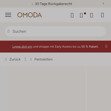
30 Tage Rückgaberecht
Menü
Logge dich ein
und shoppe mit Early Access bis zu
50 % Rabatt.
Zurück
Pantoletten