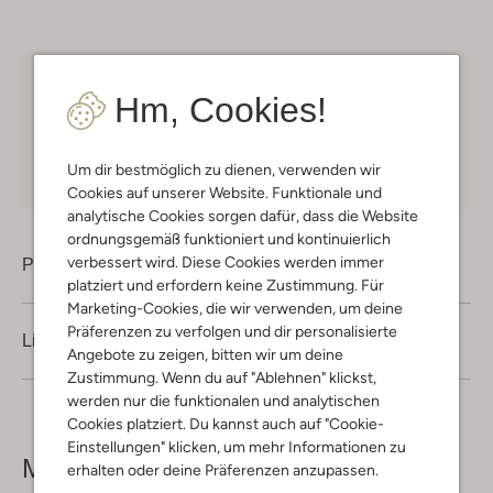
Kostenloser Versand
ab € 75 für Club-Omoda
Hm, Cookies!
Mitglieder in Deutschland
Kauf auf Rechnung
30 Tagen
Rückgaberecht
Um dir bestmöglich zu dienen, verwenden wir
Cookies auf unserer Website. Funktionale und
analytische Cookies sorgen dafür, dass die Website
ordnungsgemäß funktioniert und kontinuierlich
verbessert wird. Diese Cookies werden immer
Produktinformation
platziert und erfordern keine Zustimmung. Für
Marketing-Cookies, die wir verwenden, um deine
Präferenzen zu verfolgen und dir personalisierte
Lieferung & Rückgabe
Angebote zu zeigen, bitten wir um deine
Zustimmung. Wenn du auf "Ablehnen" klickst,
werden nur die funktionalen und analytischen
Cookies platziert. Du kannst auch auf "Cookie-
Einstellungen" klicken, um mehr Informationen zu
Mehr sehen
erhalten oder deine Präferenzen anzupassen.