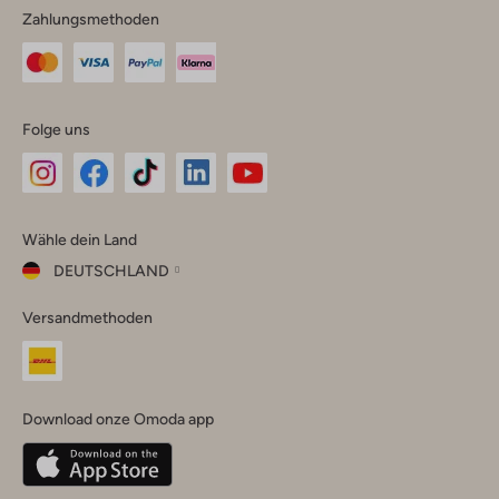
Zahlungsmethoden
Folge uns
Omoda
Omoda
Omoda
Omoda
Omoda
Wähle dein Land
Instagram
Facebook
TikTok
LinkedIn
YouTube
DEUTSCHLAND
Wähle
Versandmethoden
dein
Schließ
Land
Nederland
België
(Nederlands)
Download onze Omoda app
Belgique
(Français)
Deutschland