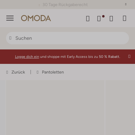
30 Tage Rückgaberecht
Menü
Logge dich ein
und shoppe mit Early Access bis zu
50 % Rabatt.
Zurück
Pantoletten