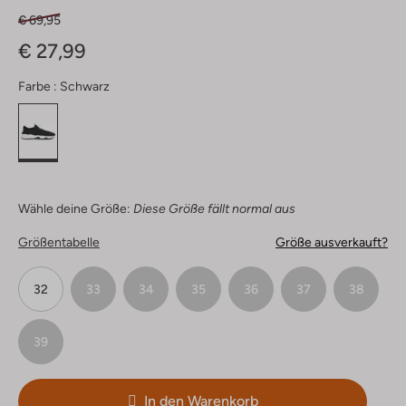
€ 69,95
€ 27,99
Farbe :
Schwarz
Wähle deine Größe:
Diese Größe fällt normal aus
Größentabelle
Größe ausverkauft?
32
33
34
35
36
37
38
39
In den Warenkorb