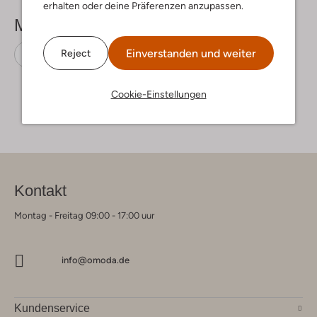
erhalten oder deine Präferenzen anzupassen.
Mehr sehen
Einverstanden und weiter
Reject
Sneaker Low
Vingino
Stoff-Textil
Cookie-Einstellungen
Kontakt
Montag - Freitag 09:00 - 17:00 uur
info@omoda.de
Kundenservice