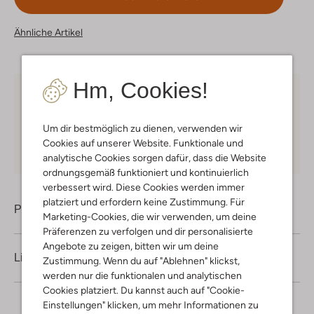
Ähnliche Artikel
Hm, Cookies!
Kostenloser Versand
ab € 75 für Club-Omoda
Mitglieder in Deutschland
Um dir bestmöglich zu dienen, verwenden wir
Kauf auf Rechnung
30 Tagen
Rückgaberecht
Cookies auf unserer Website. Funktionale und
analytische Cookies sorgen dafür, dass die Website
ordnungsgemäß funktioniert und kontinuierlich
verbessert wird. Diese Cookies werden immer
platziert und erfordern keine Zustimmung. Für
Produktinformation
Marketing-Cookies, die wir verwenden, um deine
Präferenzen zu verfolgen und dir personalisierte
Angebote zu zeigen, bitten wir um deine
Lieferung & Rückgabe
Zustimmung. Wenn du auf "Ablehnen" klickst,
werden nur die funktionalen und analytischen
Cookies platziert. Du kannst auch auf "Cookie-
Einstellungen" klicken, um mehr Informationen zu