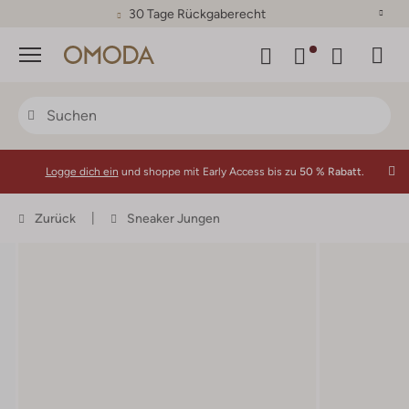
30 Tage Rückgaberecht
Menü
Logge dich ein
und shoppe mit Early Access bis zu
50 % Rabatt.
Zurück
Sneaker Jungen