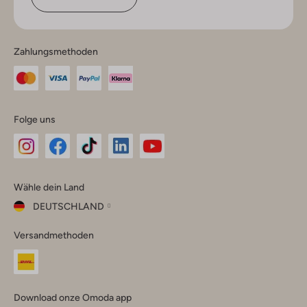
Zahlungsmethoden
Folge uns
Omoda
Omoda
Omoda
Omoda
Omoda
Wähle dein Land
Instagram
Facebook
TikTok
LinkedIn
YouTube
DEUTSCHLAND
Wähle
Versandmethoden
dein
Schließ
Land
Nederland
België
(Nederlands)
Download onze Omoda app