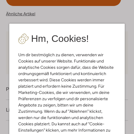
Ähnliche Artikel
Hm, Cookies!
Kostenloser Versand
ab € 75 für Club-Omoda
Mitglieder in Deutschland
Um dir bestmöglich zu dienen, verwenden wir
Kauf auf Rechnung
30 Tagen
Rückgaberecht
Cookies auf unserer Website. Funktionale und
analytische Cookies sorgen dafür, dass die Website
ordnungsgemäß funktioniert und kontinuierlich
verbessert wird. Diese Cookies werden immer
platziert und erfordern keine Zustimmung. Für
Produktinformation
Marketing-Cookies, die wir verwenden, um deine
Präferenzen zu verfolgen und dir personalisierte
Angebote zu zeigen, bitten wir um deine
Lieferung & Rückgabe
Zustimmung. Wenn du auf "Ablehnen" klickst,
werden nur die funktionalen und analytischen
Cookies platziert. Du kannst auch auf "Cookie-
Einstellungen" klicken, um mehr Informationen zu