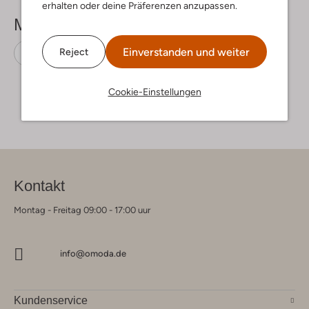
erhalten oder deine Präferenzen anzupassen.
Mehr sehen
Einverstanden und weiter
Reject
Sneaker High
Replay
Leder-Optik
Cookie-Einstellungen
Kontakt
Montag - Freitag 09:00 - 17:00 uur
info@omoda.de
Kundenservice