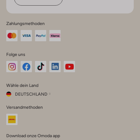
Zahlungsmethoden
Folge uns
Omoda
Omoda
Omoda
Omoda
Omoda
Wähle dein Land
Instagram
Facebook
TikTok
LinkedIn
YouTube
DEUTSCHLAND
Wähle
Versandmethoden
dein
Schließ
Land
Nederland
België
(Nederlands)
Download onze Omoda app