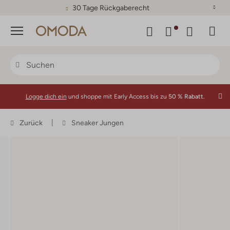
30 Tage Rückgaberecht
Menü
Logge dich ein
und shoppe mit Early Access bis zu
50 % Rabatt.
Zurück
Sneaker Jungen