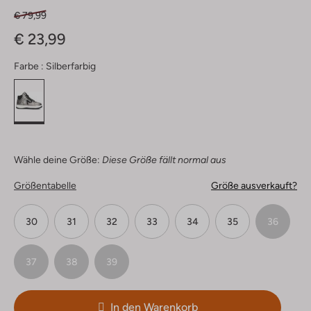
€ 79,99
€ 23,99
Farbe :
Silberfarbig
Wähle deine Größe:
Diese Größe fällt normal aus
Größentabelle
Größe ausverkauft?
30
31
32
33
34
35
36
37
38
39
In den Warenkorb