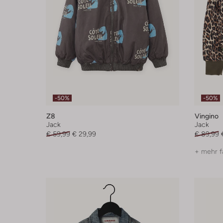
-50%
-50%
Z8
Vingino
Jack
Jack
€ 59,99
€ 29,99
€ 89,99
+ mehr f