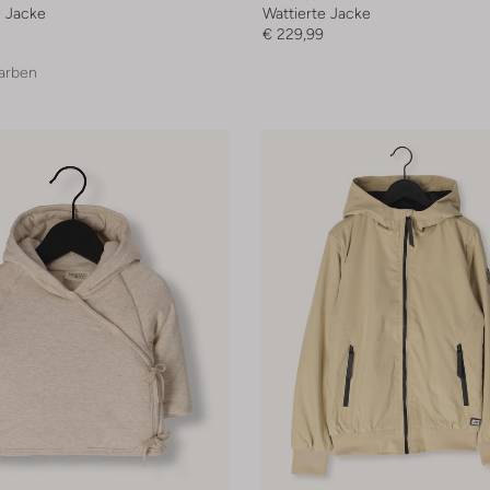
e Jacke
Wattierte Jacke
€ 229,99
arben