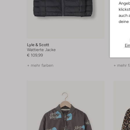
Angeb
klicks
auch a
deine
-50%
Lyle & Scott
Raizzed
Ei
Wattierte Jacke
Jack
€ 109,99
€ 69,99
+ mehr farben
+ mehr f