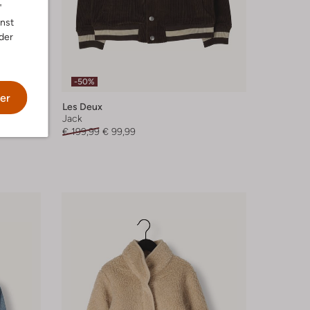
"
nnst
der
-50%
er
Les Deux
Jack
€ 199,99
€ 99,99