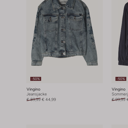
-50%
-50%
Vingino
Vingino
Jeansjacke
Sommerj
€ 89,99
€ 44,99
€ 99,99