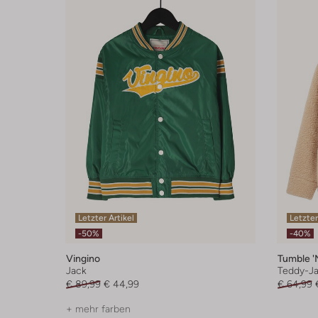
Letzter Artikel
Letzter
-50%
-40%
Vingino
Tumble '
Jack
Teddy-J
€ 89,99
€ 44,99
€ 64,99
+ mehr farben