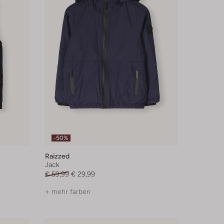
-50%
Raizzed
Jack
€ 59,99
€ 29,99
+ mehr farben