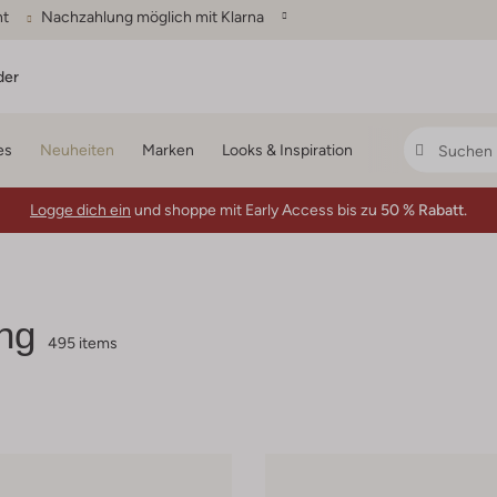
ht
Nachzahlung möglich mit Klarna
der
es
Neuheiten
Marken
Looks & Inspiration
Logge dich ein
und shoppe mit Early Access bis zu
50 % Rabatt.
ng
495 items