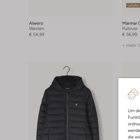
Letzte
Alwero
Marmar 
Westen
Pullover
€ 54,99
€ 56,99
+ mehr f
Um dir
Funkti
ordnun
werde
die wi