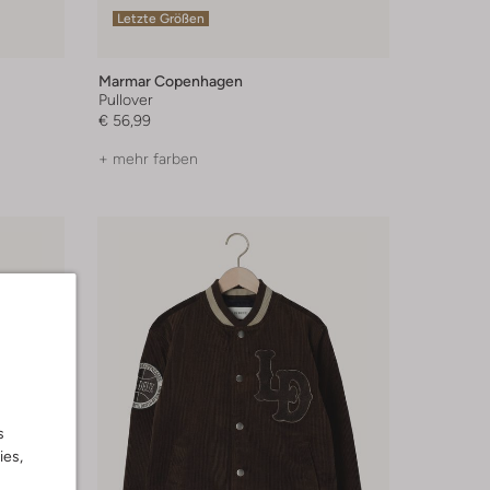
Letzte Größen
Marmar Copenhagen
Pullover
€ 56,99
+ mehr farben
s
ies,