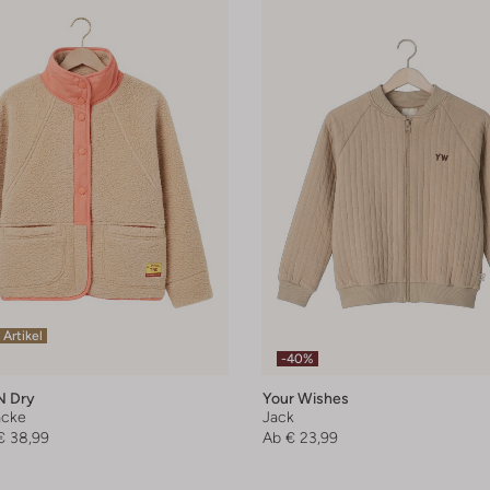
 Artikel
-40%
n Dry
Your Wishes
acke
Jack
€ 38,99
Ab
€ 23,99