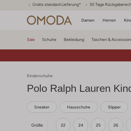
Gratis standard Lieferung*
30 Tage Rückgaberec
Damen
Herren
Kin
Sale
Schuhe
Bekleidung
Taschen & Accessoir
Kinderschuhe
Polo Ralph Lauren
Kin
Sneaker
Hausschuhe
Slipper
Größe
22
24
25
26