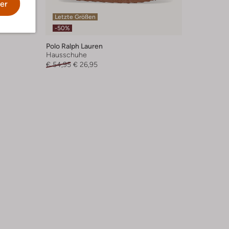
er
Letzte Größen
-50%
Polo Ralph Lauren
Hausschuhe
€ 54,95
€ 26,95