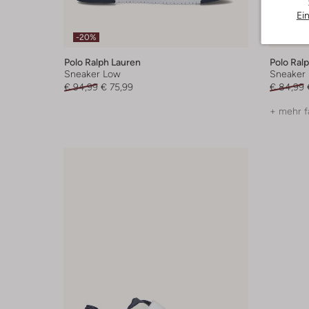
Ei
-20%
-50%
Polo Ralph Lauren
Polo Ral
Sneaker Low
Sneaker
€ 94,99
€ 75,99
€ 84,99
+ mehr f