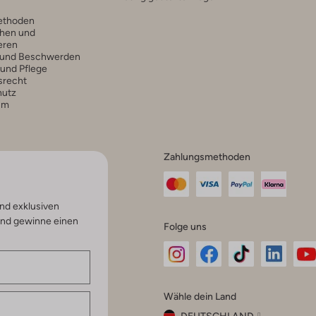
ethoden
hen und
eren
 und Beschwerden
 und Pflege
srecht
hutz
um
Zahlungsmethoden
nd exklusiven
und gewinne einen
Folge uns
Omoda
Omoda
Omoda
Omoda
Om
Wähle dein Land
Instagram
Facebook
TikTok
LinkedI
Yo
DEUTSCHLAND