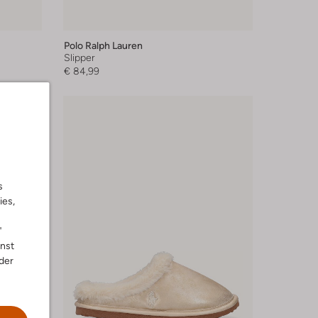
Polo Ralph Lauren
Slipper
€ 84,99
s
ies,
"
nnst
der