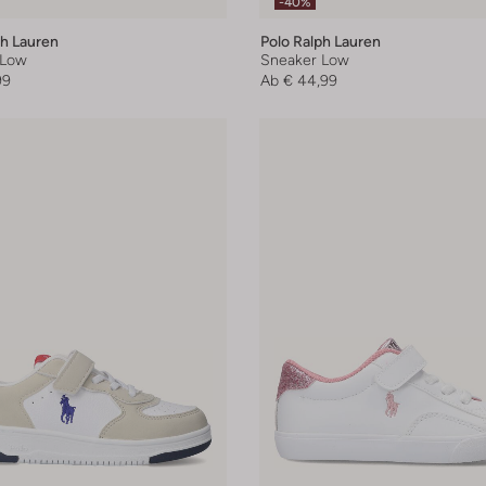
-40%
ph Lauren
Polo Ralph Lauren
 Low
Sneaker Low
99
Ab
€ 44,99