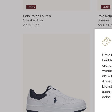
-50%
-30%
Polo Ralph Lauren
Polo Ral
Sneaker Low
Sneaker
Ab
€ 39,99
Ab
€ 58,
Um dir
Funkti
ordnun
werde
die wi
Angeb
klicks
auch a
deine