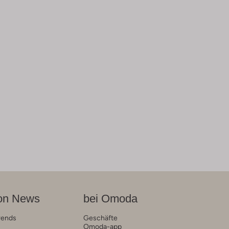
on News
bei Omoda
rends
Geschäfte
Omoda-app