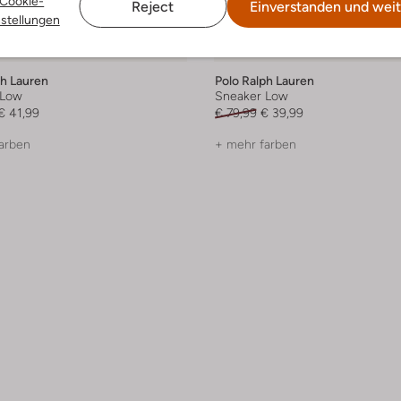
Cookie-
Reject
Einverstanden und weit
nstellungen
-50%
ph Lauren
Polo Ralph Lauren
 Low
Sneaker Low
€ 41,99
€ 79,99
€ 39,99
arben
+ mehr farben