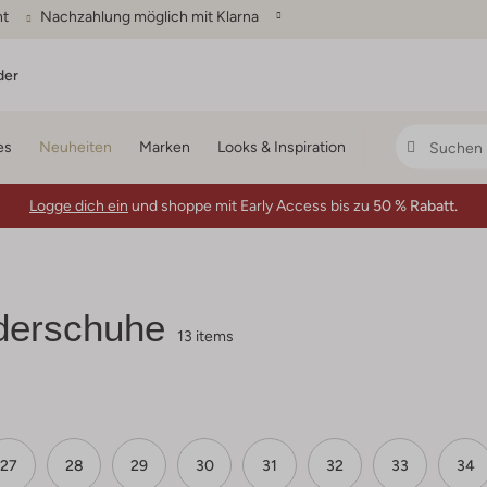
ht
Nachzahlung möglich mit Klarna
der
es
Neuheiten
Marken
Looks & Inspiration
Logge dich ein
und shoppe mit Early Access bis zu
50 % Rabatt.
derschuhe
13 items
27
28
29
30
31
32
33
34