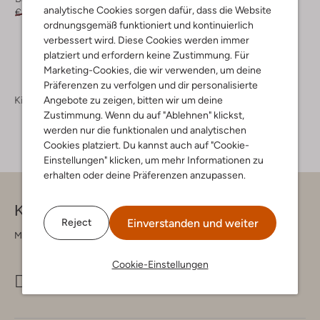
analytische Cookies sorgen dafür, dass die Website
€ 69,95
€ 34,95
ordnungsgemäß funktioniert und kontinuierlich
verbessert wird. Diese Cookies werden immer
platziert und erfordern keine Zustimmung. Für
Marketing-Cookies, die wir verwenden, um deine
Präferenzen zu verfolgen und dir personalisierte
Angebote zu zeigen, bitten wir um deine
Kinderschuhe
Zustimmung. Wenn du auf "Ablehnen" klickst,
werden nur die funktionalen und analytischen
Cookies platziert. Du kannst auch auf "Cookie-
Einstellungen" klicken, um mehr Informationen zu
erhalten oder deine Präferenzen anzupassen.
Kontakt
Einverstanden und weiter
Reject
Montag - Freitag 09:00 - 17:00 uur
Cookie-Einstellungen
info@omoda.de