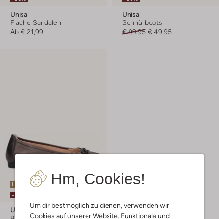
Unisa
Unisa
Flache Sandalen
Schnürboots
Ab
€ 21,99
€ 99,95
€ 49,95
Hm, Cookies!
Letzter Artikel
-50%
Um dir bestmöglich zu dienen, verwenden wir
Unisa
Cookies auf unserer Website. Funktionale und
Ballerinas