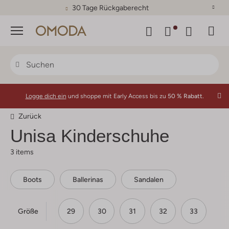
30 Tage Rückgaberecht
Menü
Logge dich ein
und shoppe mit Early Access bis zu
50 % Rabatt.
Zurück
Unisa
Kinderschuhe
3 items
Boots
Ballerinas
Sandalen
Größe
29
30
31
32
33