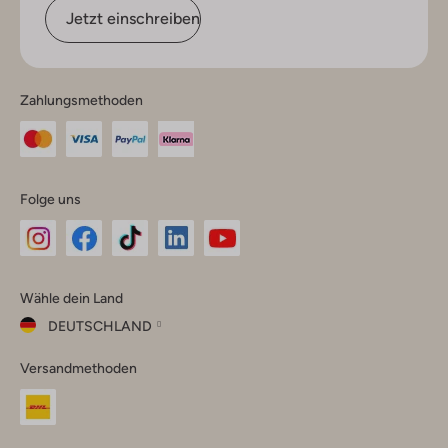
Jetzt einschreiben
Zahlungsmethoden
Folge uns
Omoda
Omoda
Omoda
Omoda
Omoda
Wähle dein Land
Instagram
Facebook
TikTok
LinkedIn
YouTube
DEUTSCHLAND
Wähle
Versandmethoden
dein
Schließ
Land
Nederland
België
(Nederlands)