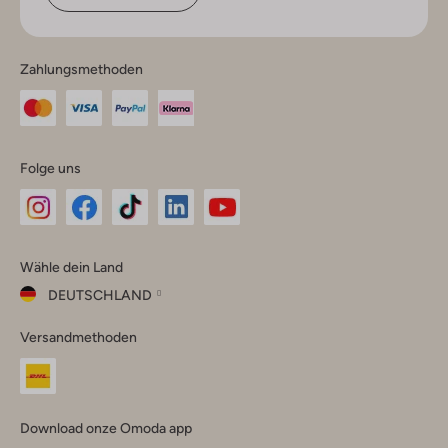
Zahlungsmethoden
Folge uns
Omoda
Omoda
Omoda
Omoda
Omoda
Wähle dein Land
Instagram
Facebook
TikTok
LinkedIn
YouTube
DEUTSCHLAND
Wähle
Versandmethoden
dein
Schließ
Land
Nederland
België
(Nederlands)
Download onze Omoda app
Belgique
(Français)