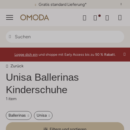
Gratis standard Lieferung*
Menü
Logge dich ein
und shoppe mit Early Access bis zu
50 % Rabatt.
Zurück
Unisa
Ballerinas
Kinderschuhe
1 item
Ballerinas
Unisa
Filtern und sortieren