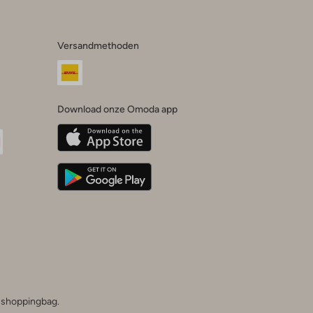
Versandmethoden
Download onze Omoda app
oda
n
uTube
he shoppingbag.