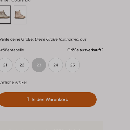
arbe :
Goldfarbig
Wähle deine Größe:
Diese Größe fällt normal aus
Größentabelle
Größe ausverkauft?
21
22
23
24
25
hnliche Artikel
In den Warenkorb