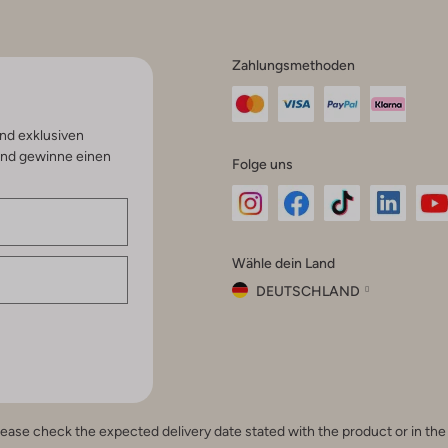
Zahlungsmethoden
nd exklusiven
und gewinne einen
Folge uns
Omoda
Omoda
Omoda
Omoda
Om
Wähle dein Land
Instagram
Facebook
TikTok
LinkedI
Yo
DEUTSCHLAND
Wähle
dein
Schließ
Land
Nederland
België
(Nederlands)
e, please check the expected delivery date stated with the product or in t
Belgique
(Français)