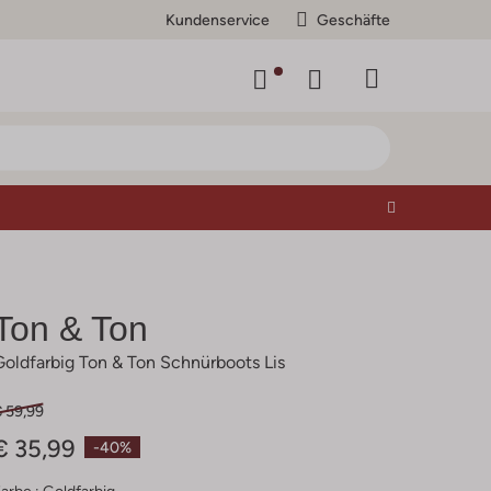
Kundenservice
Geschäfte
Ton & Ton
Goldfarbig Ton & Ton Schnürboots Lis
€ 59,99
€ 35,99
-40%