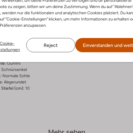
r verwenden, um deine Präferenzen zu verfolgen und dir personalisierte
ote zu zeigen, bitten wir um deine Zustimmung. Wenn du auf "Ablehnen
ensetzung &
t, werden nur die funktionalen und analytischen Cookies platziert. Du ka
rm
uf "Cookie-Einstellungen" klicken, um mehr Informationen zu erhalten o
 Präferenzen anzupassen.
farbig
r
Cookie-
allic
Reject
Einverstanden und weit
nstellungen
ial:
Leder
al:
Leder, Stoff/textil
hle:
Gummi
:
Schnürsenkel
:
Normale Sohle
e:
Abgerundet
Stiefel (cm):
10
Mehr sehen