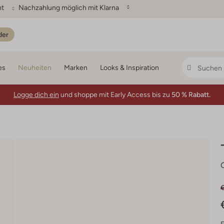
ht
Nachzahlung möglich mit Klarna
der
es
Neuheiten
Marken
Looks & Inspiration
Logge dich ein
und shoppe mit Early Access bis zu
50 % Rabatt.