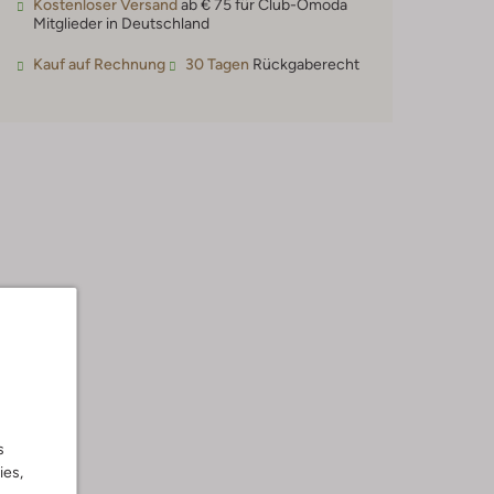
Kostenloser Versand
ab € 75 für Club-Omoda
Mitglieder in Deutschland
Kauf auf Rechnung
30 Tagen
Rückgaberecht
s
ies,