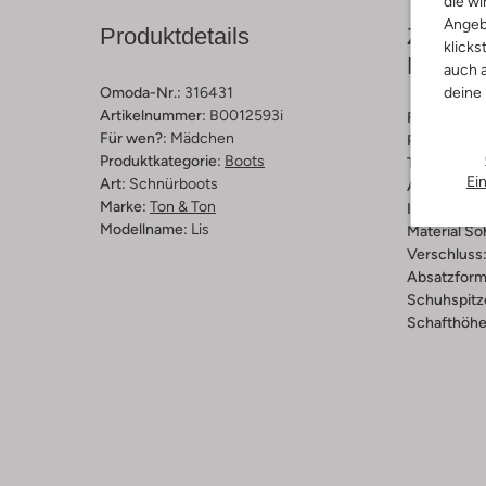
die wi
Angeb
Produktdetails
Zusamm
klicks
Passfo
auch a
Omoda-Nr.:
316431
deine
Artikelnummer:
B0012593i
Farbe :
Gold
Für wen?:
Mädchen
Print:
Glitte
Produktkategorie:
Boots
Trends:
Met
Ei
Art:
Schnürboots
Außenmater
Marke:
Ton & Ton
Innenmateri
Modellname:
Lis
Material So
Verschluss
Absatzform
Schuhspitz
Schafthöhe 