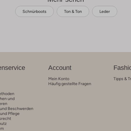
Schnürboots
Ton & Ton
Leder
nservice
Account
Fashi
Mein Konto
Tipps & T
Häufig gestellte Fragen
ethoden
hen und
eren
 und Beschwerden
 und Pflege
srecht
hutz
um