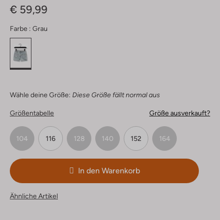
€ 59,99
Farbe :
Grau
Wähle deine Größe:
Diese Größe fällt normal aus
Größentabelle
Größe ausverkauft?
104
116
128
140
152
164
In den Warenkorb
Ähnliche Artikel