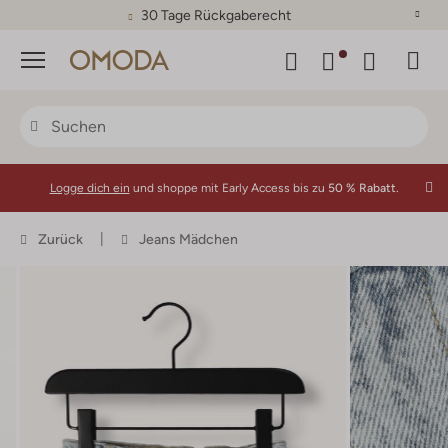
30 Tage Rückgaberecht
Menü
Logge dich ein
und shoppe mit Early Access bis zu
50 % Rabatt.
Zurück
Jeans Mädchen