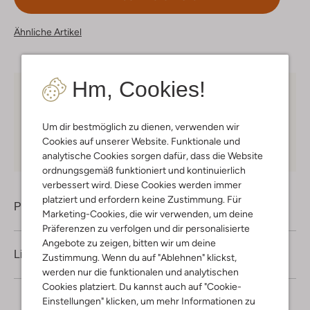
Ähnliche Artikel
Hm, Cookies!
Kostenloser Versand
ab € 75 für Club-Omoda
Mitglieder in Deutschland
Um dir bestmöglich zu dienen, verwenden wir
Kauf auf Rechnung
30 Tagen
Rückgaberecht
Cookies auf unserer Website. Funktionale und
analytische Cookies sorgen dafür, dass die Website
ordnungsgemäß funktioniert und kontinuierlich
verbessert wird. Diese Cookies werden immer
platziert und erfordern keine Zustimmung. Für
Produktinformation
Marketing-Cookies, die wir verwenden, um deine
Präferenzen zu verfolgen und dir personalisierte
Angebote zu zeigen, bitten wir um deine
Lieferung & Rückgabe
Zustimmung. Wenn du auf "Ablehnen" klickst,
werden nur die funktionalen und analytischen
Cookies platziert. Du kannst auch auf "Cookie-
Einstellungen" klicken, um mehr Informationen zu