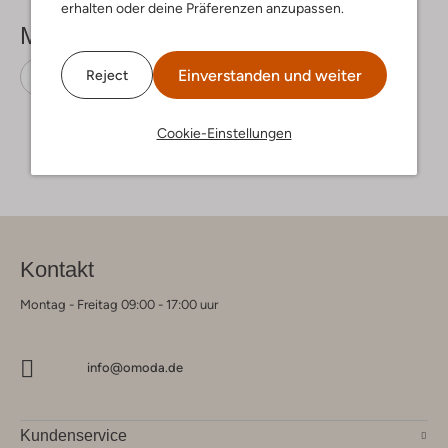
erhalten oder deine Präferenzen anzupassen.
Mehr sehen
Einverstanden und weiter
Reject
Sneaker High
Pinocchio
Leder
Cookie-Einstellungen
Kontakt
Montag - Freitag 09:00 - 17:00 uur
info@omoda.de
Kundenservice