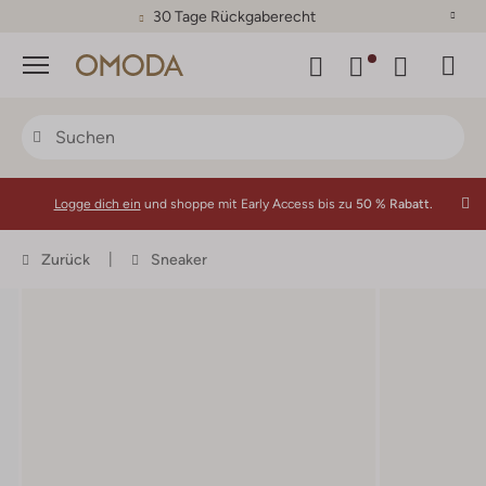
30 Tage Rückgaberecht
Menü
Logge dich ein
und shoppe mit Early Access bis zu
50 % Rabatt.
Zurück
Sneaker