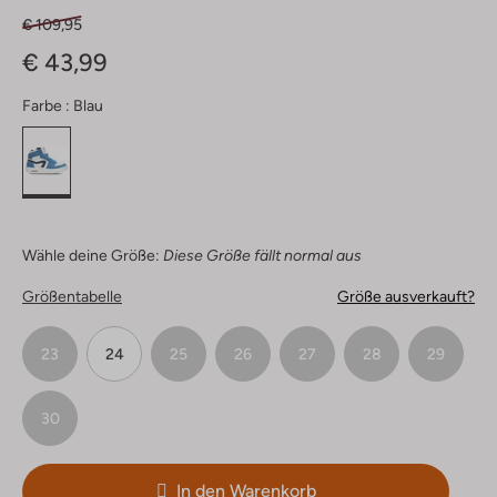
€ 109,95
€ 43,99
Farbe :
Blau
Wähle deine Größe:
Diese Größe fällt normal aus
Größentabelle
Größe ausverkauft?
23
24
25
26
27
28
29
30
In den Warenkorb