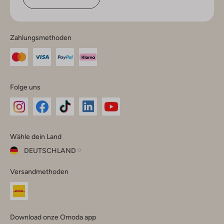
Zahlungsmethoden
Folge uns
Omoda
Omoda
Omoda
Omoda
Omoda
Wähle dein Land
Instagram
Facebook
TikTok
LinkedIn
YouTube
DEUTSCHLAND
Wähle
Versandmethoden
dein
Schließ
Land
Nederland
België
(Nederlands)
Download onze Omoda app