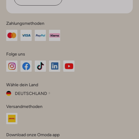
Zahlungsmethoden
Folge uns
Omoda
Omoda
Omoda
Omoda
Omoda
Wähle dein Land
Instagram
Facebook
TikTok
LinkedIn
YouTube
DEUTSCHLAND
Wähle
Versandmethoden
dein
Schließ
Land
Nederland
België
(Nederlands)
Download onze Omoda app