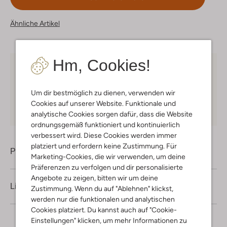
Ähnliche Artikel
Hm, Cookies!
Kostenloser Versand
ab € 75 für Club-Omoda
Mitglieder in Deutschland
Um dir bestmöglich zu dienen, verwenden wir
Kauf auf Rechnung
30 Tagen
Rückgaberecht
Cookies auf unserer Website. Funktionale und
analytische Cookies sorgen dafür, dass die Website
ordnungsgemäß funktioniert und kontinuierlich
verbessert wird. Diese Cookies werden immer
platziert und erfordern keine Zustimmung. Für
Produktinformation
Marketing-Cookies, die wir verwenden, um deine
Präferenzen zu verfolgen und dir personalisierte
Angebote zu zeigen, bitten wir um deine
Lieferung & Rückgabe
Zustimmung. Wenn du auf "Ablehnen" klickst,
werden nur die funktionalen und analytischen
Cookies platziert. Du kannst auch auf "Cookie-
Einstellungen" klicken, um mehr Informationen zu