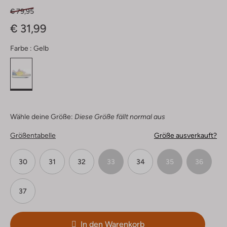
€ 79,95
€ 31,99
Farbe :
Gelb
Wähle deine Größe:
Diese Größe fällt normal aus
Größentabelle
Größe ausverkauft?
30
31
32
33
34
35
36
37
In den Warenkorb