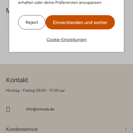
erhalten oder deine Präferenzen anzupassen.
Mehr sehen
Einverstanden und weiter
Reject
Sneaker Low
Mexx
Stoff-Textil
Cookie-Einstellungen
Kontakt
Montag - Freitag 09:00 - 17:00 uur
info@omoda.de
Kundenservice