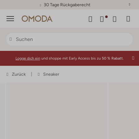
30 Tage Rückgaberecht
Menü
Logge dich ein
und shoppe mit Early Access bis zu
50 % Rabatt.
Zurück
Sneaker