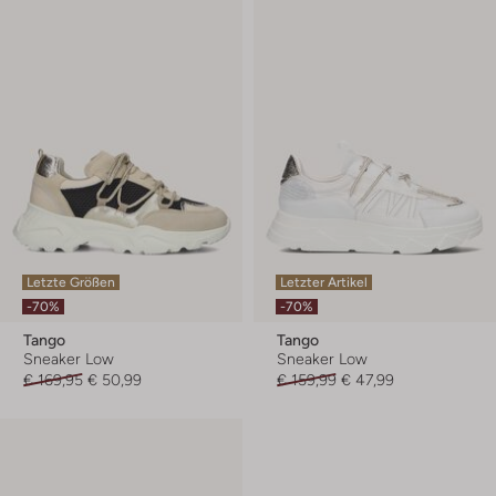
Letzte Größen
Letzter Artikel
-70%
-70%
Tango
Tango
Sneaker Low
Sneaker Low
€ 169,95
€ 50,99
€ 159,99
€ 47,99