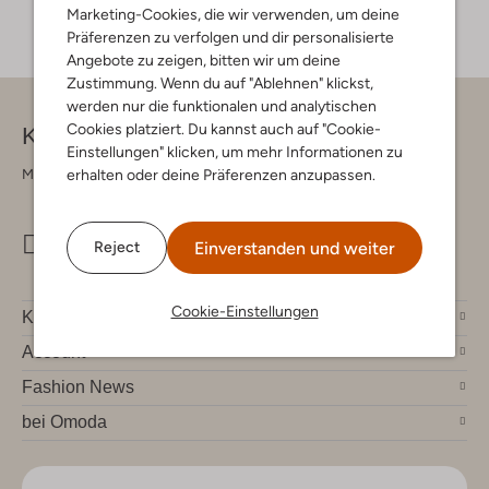
Marketing-Cookies, die wir verwenden, um deine
Präferenzen zu verfolgen und dir personalisierte
Angebote zu zeigen, bitten wir um deine
Zustimmung. Wenn du auf "Ablehnen" klickst,
werden nur die funktionalen und analytischen
Cookies platziert. Du kannst auch auf "Cookie-
Kontakt
Einstellungen" klicken, um mehr Informationen zu
erhalten oder deine Präferenzen anzupassen.
Montag - Freitag 09:00 - 17:00 uur
info@omoda.de
Einverstanden und weiter
Reject
Cookie-Einstellungen
Kundenservice
Account
Fashion News
bei Omoda