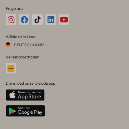
Folge uns
Omoda
Omoda
Omoda
Omoda
Omoda
Wähle dein Land
Instagram
Facebook
TikTok
LinkedIn
YouTube
DEUTSCHLAND
Wähle
Versandmethoden
dein
Schließ
Land
Nederland
België
(Nederlands)
Download onze Omoda app
Belgique
(Français)
Deutschland