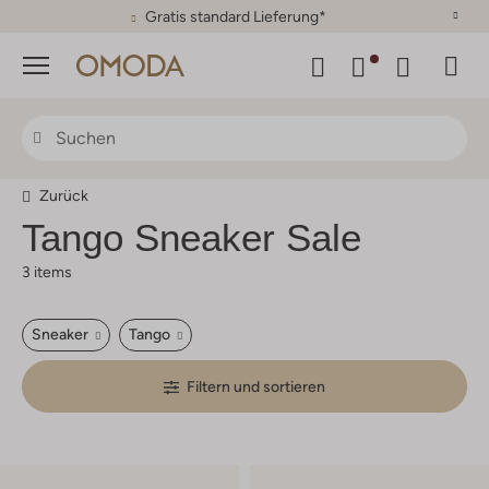
Gratis standard Lieferung*
Menü
Zurück
Tango
Sneaker Sale
3 items
Sneaker
Tango
Filtern und sortieren