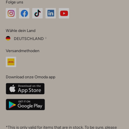
Folge uns
Omoda
Omoda
Omoda
Omoda
Omoda
Wähle dein Land
Instagram
Facebook
TikTok
LinkedIn
YouTube
DEUTSCHLAND
Wähle
Versandmethoden
dein
Schließ
Land
Nederland
België
(Nederlands)
Download onze Omoda app
Belgique
(Français)
Deutschland
*This is only valid for items that are in stock. To be sure, please