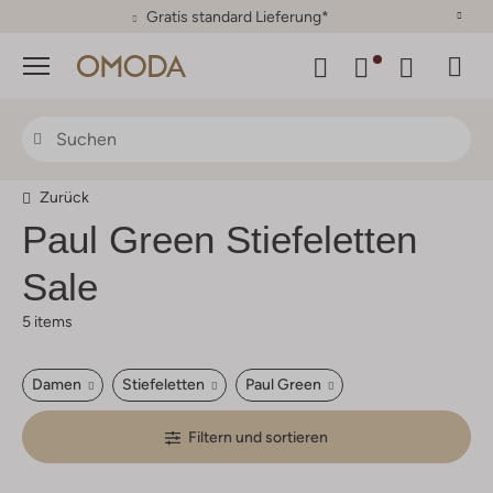
30 Tage Rückgaberecht
Menü
Zurück
Paul Green Stiefeletten
Sale
5 items
Damen
Stiefeletten
Paul Green
Filtern und sortieren