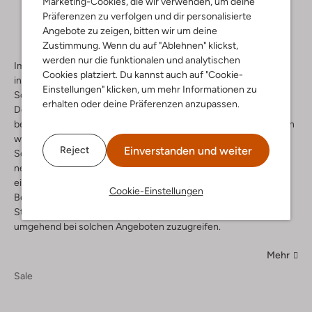
Marketing-Cookies, die wir verwenden, um deine
Präferenzen zu verfolgen und dir personalisierte
Angebote zu zeigen, bitten wir um deine
Zustimmung. Wenn du auf "Ablehnen" klickst,
werden nur die funktionalen und analytischen
Im Laufe der Jahre hat das Design der Paul Green Schuhe
Cookies platziert. Du kannst auch auf "Cookie-
inspiriert und bietet Frauen für alle Gelegenheiten passende
Einstellungen" klicken, um mehr Informationen zu
Schuhe. Hohe Qualität, die außergewöhnliche Formen und
erhalten oder deine Präferenzen anzupassen.
Designs ergänzt, muss nicht unbedingt teuer sein. So lädt dich
beispielsweise der Paul Green Stiefeletten schwarz Sale ein, von
wahren Rabatten einen Vorteil zu ziehen und hier berühmte
Einverstanden und weiter
Reject
Schuhe zu attraktiven Preisen zu finden. Der Sale hat nicht nur
neue, sondern auch alte Schuhstile im Angebot, bei dem jeder
einzelne Markenschuh seinen Charme mit ausgezeichneter
Cookie-Einstellungen
Bestellkondition vereint. Wenn du eine Vorliebe für Paul Green
Stiefeletten hast, sollte es dir sicherlich nicht schwerfallen,
umgehend bei solchen Angeboten zuzugreifen.
Mehr
Sale