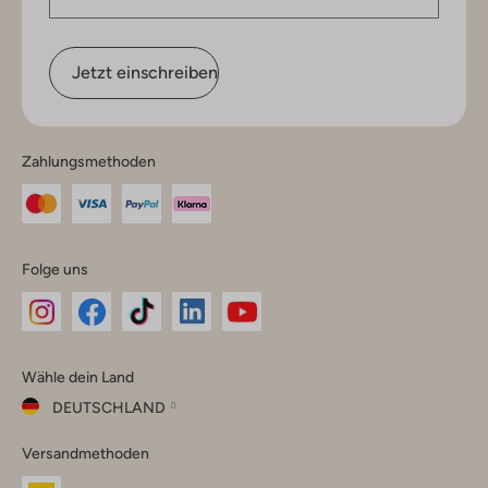
Jetzt einschreiben
Zahlungsmethoden
Folge uns
Omoda
Omoda
Omoda
Omoda
Omoda
Wähle dein Land
Instagram
Facebook
TikTok
LinkedIn
YouTube
DEUTSCHLAND
Wähle
Versandmethoden
dein
Schließ
Land