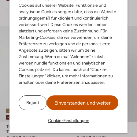
Cookies auf unserer Website. Funktionale und
+ mehr farben
+ mehr farben
analytische Cookies sorgen dafür, dass die Website
ordnungsgemäß funktioniert und kontinuierlich
verbessert wird. Diese Cookies werden immer
platziert und erfordern keine Zustimmung. Für
Marketing-Cookies, die wir verwenden, um deine
Präferenzen zu verfolgen und dir personalisierte
Angebote zu zeigen, bitten wir um deine
Zustimmung. Wenn du auf "Ablehnen" klickst,
werden nur die funktionalen und analytischen
Cookies platziert. Du kannst auch auf "Cookie-
Einstellungen" klicken, um mehr Informationen zu
erhalten oder deine Präferenzen anzupassen.
Einverstanden und weiter
Reject
Letzte Größen
-30%
-30%
Cookie-Einstellungen
Tommy Hilfiger
Tommy Hilfiger
T-shirt
T-shirt