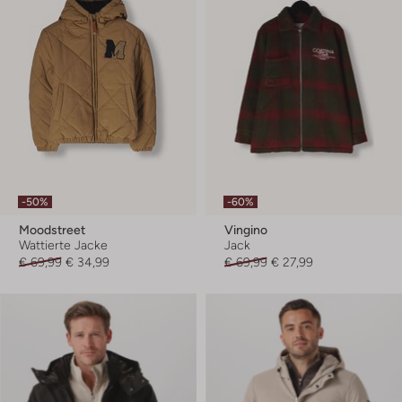
-50%
-60%
Moodstreet
Vingino
Wattierte Jacke
Jack
€ 69,99
€ 34,99
€ 69,99
€ 27,99