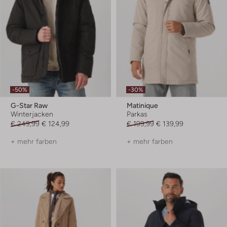
-50%
-30%
G-Star Raw
Matinique
Winterjacken
Parkas
€ 249,99
€ 124,99
€ 199,99
€ 139,99
+ mehr farben
+ mehr farben