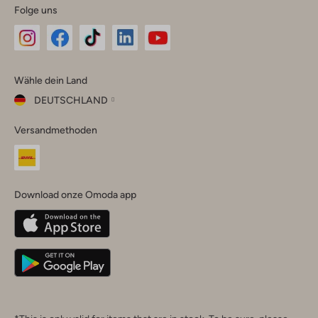
Folge uns
Omoda
Omoda
Omoda
Omoda
Omoda
Wähle dein Land
Instagram
Facebook
TikTok
LinkedIn
YouTube
DEUTSCHLAND
Wähle
Versandmethoden
dein
Schließ
Land
Nederland
België
(Nederlands)
Download onze Omoda app
Belgique
(Français)
Deutschland