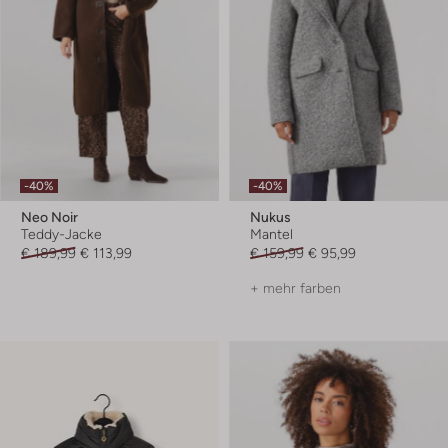
-40%
-40%
Neo Noir
Nukus
Teddy-Jacke
Mantel
€ 189,99
€ 113,99
€ 159,99
€ 95,99
+ mehr farben