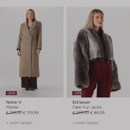
-20%
-70%
Notre-V
Est'seven
Mantel
Fake-Fur-Jacke
€ 199,99
€ 159,99
€ 289,99
€ 86,99
+ mehr farben
+ mehr farben