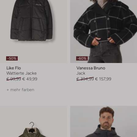
-50%
-60%
Like Flo
Vanessa Bruno
Wattierte Jacke
Jack
€ 99,99
€ 49,99
€ 394,99
€ 157,99
+ mehr farben