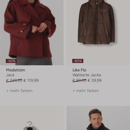
-50%
-60%
Modström
Like Flo
Jack
Wattierte Jacke
€ 239,99
€ 119,99
€ 99,99
€ 39,99
+ mehr farben
+ mehr farben