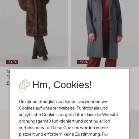
-50%
-50%
Notre-V
Modström
Fake-Fur-Jacke
Mantel
Hm, Cookies!
€ 159,99
€ 79,99
€ 259,99
€ 129,99
+ mehr farben
Um dir bestmöglich zu dienen, verwenden wir
Cookies auf unserer Website. Funktionale und
analytische Cookies sorgen dafür, dass die Website
ordnungsgemäß funktioniert und kontinuierlich
verbessert wird. Diese Cookies werden immer
platziert und erfordern keine Zustimmung. Für