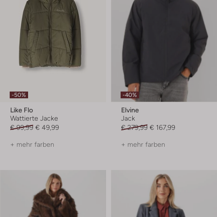
-50%
-40%
Like Flo
Elvine
Wattierte Jacke
Jack
€ 99,99
€ 49,99
€ 279,99
€ 167,99
+ mehr farben
+ mehr farben