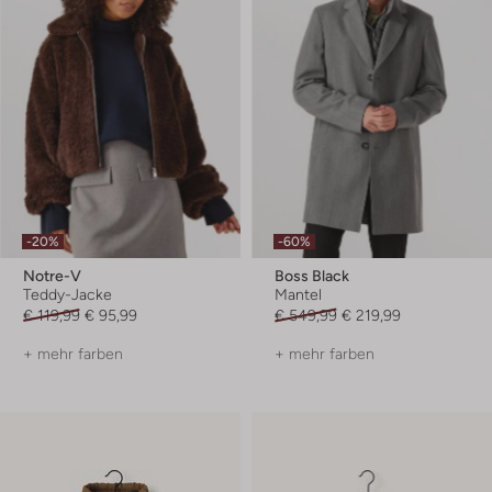
-20%
-60%
Notre-V
Boss Black
Teddy-Jacke
Mantel
€ 119,99
€ 95,99
€ 549,99
€ 219,99
+ mehr farben
+ mehr farben