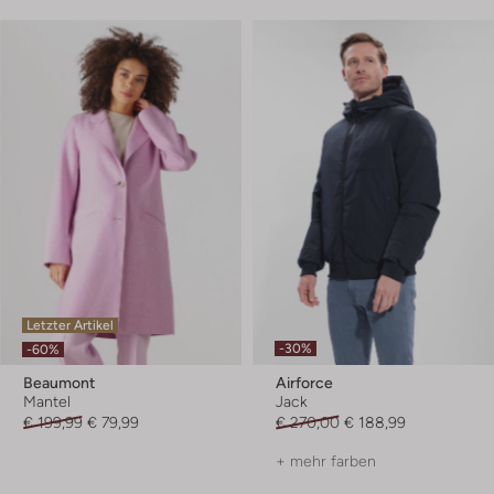
Letzter Artikel
-30%
-60%
Beaumont
Airforce
Mantel
Jack
€ 199,99
€ 79,99
€ 270,00
€ 188,99
+ mehr farben