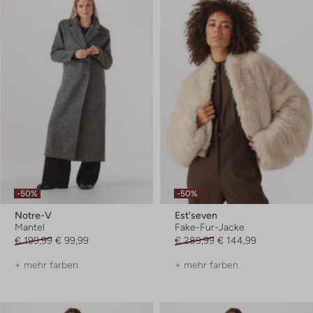
-50%
-50%
Notre-V
Est'seven
Mantel
Fake-Fur-Jacke
€ 199,99
€ 99,99
€ 289,99
€ 144,99
+ mehr farben
+ mehr farben