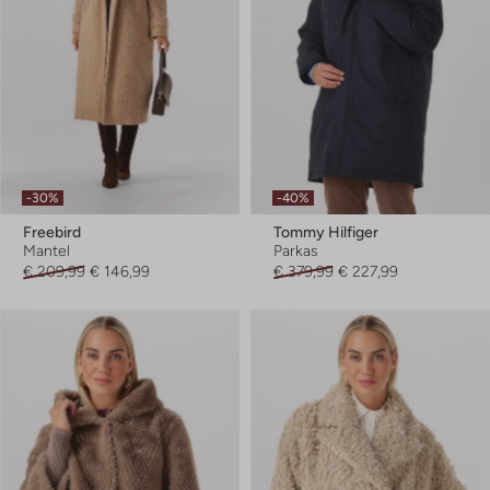
-30%
-40%
Freebird
Tommy Hilfiger
Mantel
Parkas
€ 209,99
€ 146,99
€ 379,99
€ 227,99