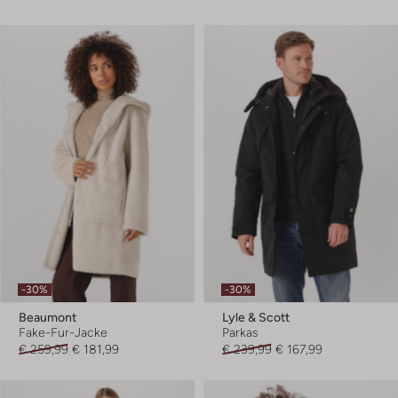
-30%
-30%
Beaumont
Lyle & Scott
Fake-Fur-Jacke
Parkas
€ 259,99
€ 181,99
€ 239,99
€ 167,99