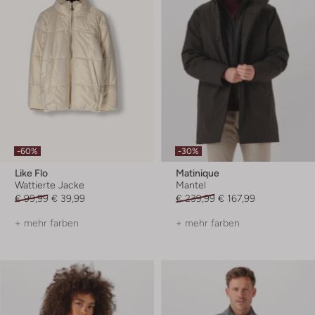
-60%
-30%
Like Flo
Matinique
Wattierte Jacke
Mantel
€ 99,99
€ 39,99
€ 239,99
€ 167,99
+ mehr farben
+ mehr farben