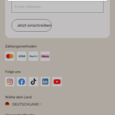
Jetzt einschreiben
Zahlungsmethoden
Folge uns
Omoda
Omoda
Omoda
Omoda
Omoda
Wähle dein Land
Instagram
Facebook
TikTok
LinkedIn
YouTube
DEUTSCHLAND
Wähle