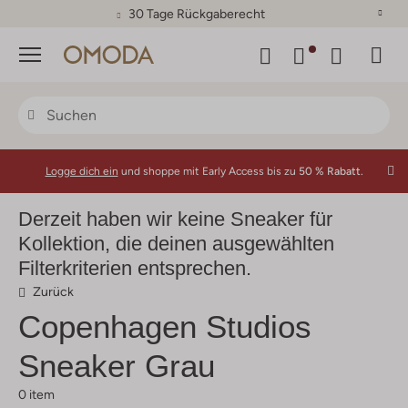
30 Tage Rückgaberecht
Menü
Logge dich ein
und shoppe mit Early Access bis zu
50 % Rabatt.
Derzeit haben wir keine Sneaker für
Kollektion, die deinen ausgewählten
Filterkriterien entsprechen.
Zurück
Copenhagen Studios
Sneaker Grau
0 item