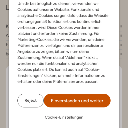
Um dir bestmöglich zu dienen, verwenden wir
info@omoda.de
Cookies auf unserer Website. Funktionale und
analytische Cookies sorgen dafür, dass die Website
ordnungsgemäß funktioniert und kontinuierlich
Kundenservice
verbessert wird. Diese Cookies werden immer
platziert und erfordern keine Zustimmung. Für
Account
Marketing-Cookies, die wir verwenden, um deine
Fashion News
Präferenzen zu verfolgen und dir personalisierte
Angebote zu zeigen, bitten wir um deine
bei Omoda
Zustimmung. Wenn du auf "Ablehnen" klickst,
werden nur die funktionalen und analytischen
Cookies platziert. Du kannst auch auf "Cookie-
Lass uns in Kontakt bleiben
Einstellungen" klicken, um mehr Informationen zu
erhalten oder deine Präferenzen anzupassen.
Bleib auf dem Laufenden mit den neuesten Artikeln und
exklusiven Angeboten, nur für dich. Abonniere den
Newsletter und gewinne einen Einkaufsgutschein im
Einverstanden und weiter
Reject
Wert von €150.
Cookie-Einstellungen