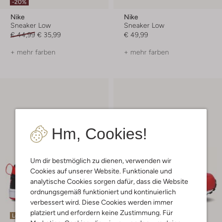
-20%
Nike
Nike
Sneaker Low
Sneaker Low
€ 44,99
€ 35,99
€ 49,99
+ mehr farben
+ mehr farben
Hm, Cookies!
Um dir bestmöglich zu dienen, verwenden wir
Cookies auf unserer Website. Funktionale und
analytische Cookies sorgen dafür, dass die Website
ordnungsgemäß funktioniert und kontinuierlich
verbessert wird. Diese Cookies werden immer
platziert und erfordern keine Zustimmung. Für
Letzter Artikel
Letzte Größen