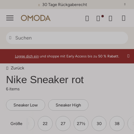
30 Tage Rückgaberecht
Menü
Logge dich ein
und shoppe mit Early Access bis zu
50 % Rabatt.
Zurück
Nike Sneaker rot
6 items
Sneaker Low
Sneaker High
Größe
21
22
27
27½
30
38