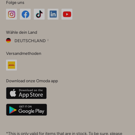
Folge uns
Omoda
Omoda
Omoda
Omoda
Omoda
Wähle dein Land
Instagram
Facebook
TikTok
LinkedIn
YouTube
DEUTSCHLAND
Wähle
Versandmethoden
dein
Schließ
Land
Nederland
België
(Nederlands)
Download onze Omoda app
Belgique
(Français)
Deutschland
*This is only valid for items that are in stock. To be sure, please