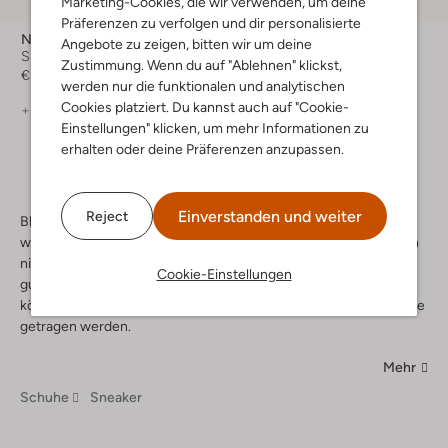
Marketing-Cookies, die wir verwenden, um deine
-60%
Präferenzen zu verfolgen und dir personalisierte
Nike
Nike
Angebote zu zeigen, bitten wir um deine
Sneaker Low
Sneaker Low
Zustimmung. Wenn du auf "Ablehnen" klickst,
€ 49,99
€ 39,95
€ 15,99
werden nur die funktionalen und analytischen
Cookies platziert. Du kannst auch auf "Cookie-
+ mehr farben
Einstellungen" klicken, um mehr Informationen zu
erhalten oder deine Präferenzen anzupassen.
Einverstanden und weiter
Reject
Blaue, grüne oder gelbe? Auch Nike Sneaker in rot sind Teil des
weiten Sneaker Sortiment bei Omoda. Rote Sneaker lassen dich
nicht nur im Sommer strahlen, sondern können auch im Winter
Cookie-Einstellungen
gut kombiniert getragen werden. Die Sneaker von Nike in rot
können dein Outfit gekonnt aufwerten und als stylisches it-piece
getragen werden.
Mehr
Schuhe
Sneaker