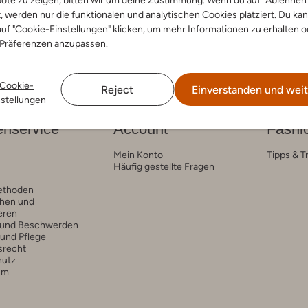
ote zu zeigen, bitten wir um deine Zustimmung. Wenn du auf "Ablehnen
t, werden nur die funktionalen und analytischen Cookies platziert. Du ka
uf "Cookie-Einstellungen" klicken, um mehr Informationen zu erhalten o
 Präferenzen anzupassen.
Cookie-
Reject
Einverstanden und weit
nstellungen
nservice
Account
Fashi
Mein Konto
Tipps & T
Häufig gestellte Fragen
ethoden
hen und
eren
 und Beschwerden
 und Pflege
srecht
hutz
um