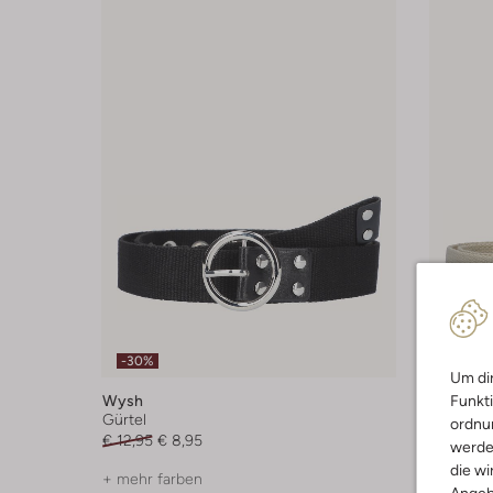
-30%
-30%
Um dir
Funkti
Wysh
Wysh
Gürtel
Gürtel
ordnun
€ 12,95
€ 8,95
€ 12,95
€
werde
die wi
+ mehr farben
+ mehr f