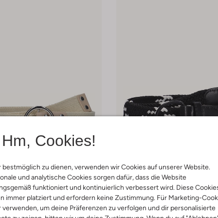
Hm, Cookies!
-55%
 bestmöglich zu dienen, verwenden wir Cookies auf unserer Website.
onale und analytische Cookies sorgen dafür, dass die Website
Wysh
Gürtel
gsgemäß funktioniert und kontinuierlich verbessert wird. Diese Cookie
 8,95
€ 14,95
€ 6,95
n immer platziert und erfordern keine Zustimmung. Für Marketing-Cook
r verwenden, um deine Präferenzen zu verfolgen und dir personalisierte
arben