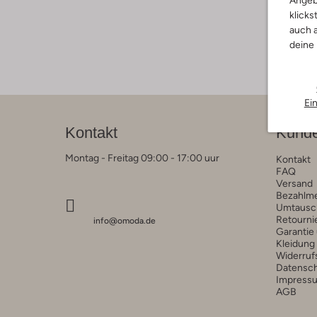
Angeb
klicks
auch a
deine
Ei
Kontakt
Kunde
Montag - Freitag 09:00 - 17:00 uur
Kontakt
FAQ
Versand
Bezahlm
Umtausc
Retourni
info@omoda.de
Garantie
Kleidung
Widerruf
Datensc
Impress
AGB