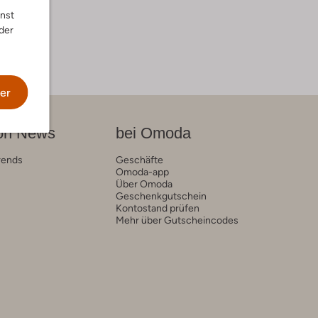
"
nnst
der
er
on News
bei Omoda
rends
Geschäfte
Omoda-app
Über Omoda
Geschenkgutschein
Kontostand prüfen
Mehr über Gutscheincodes