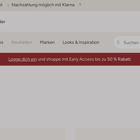
ht
Nachzahlung möglich mit Klarna
der
es
Neuheiten
Marken
Looks & Inspiration
Logge dich ein
und shoppe mit Early Access bis zu
50 % Rabatt.