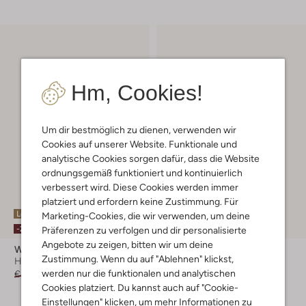
Hm, Cookies!
Um dir bestmöglich zu dienen, verwenden wir
Cookies auf unserer Website. Funktionale und
analytische Cookies sorgen dafür, dass die Website
ordnungsgemäß funktioniert und kontinuierlich
verbessert wird. Diese Cookies werden immer
platziert und erfordern keine Zustimmung. Für
Letzter Artikel
Letzte Größen
Marketing-Cookies, die wir verwenden, um deine
-20%
-40%
Präferenzen zu verfolgen und dir personalisierte
Angebote zu zeigen, bitten wir um deine
Warmbat
Warmbat
Zustimmung. Wenn du auf "Ablehnen" klickst,
Handschuhe
Handschuhe
werden nur die funktionalen und analytischen
€ 69,99
€ 55,99
€ 59,95
€ 35,99
Cookies platziert. Du kannst auch auf "Cookie-
+ mehr farben
Einstellungen" klicken, um mehr Informationen zu