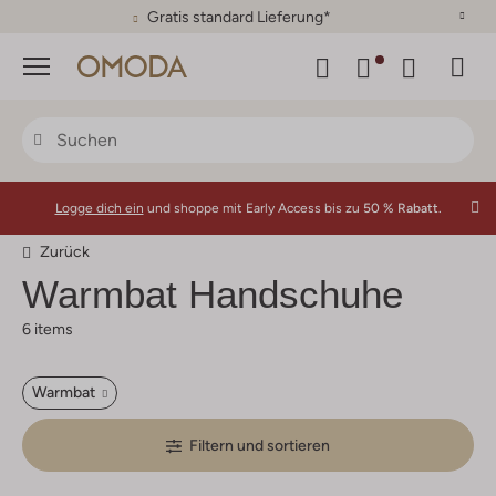
Gratis standard Lieferung*
Menü
Logge dich ein
und shoppe mit Early Access bis zu
50 % Rabatt.
Zurück
Warmbat
Handschuhe
6 items
Warmbat
Filtern und sortieren