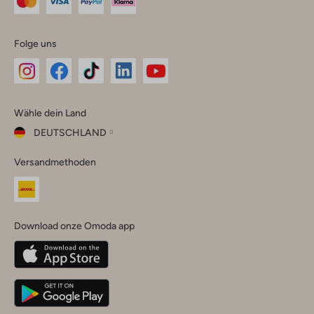
Folge uns
Omoda
Omoda
Omoda
Omoda
Omoda
Wähle dein Land
Instagram
Facebook
TikTok
LinkedIn
YouTube
DEUTSCHLAND
Wähle
Versandmethoden
dein
Schließ
Land
Nederland
België
(Nederlands)
Download onze Omoda app
Belgique
(Français)
Deutschland