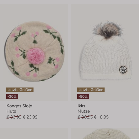
Letzte Größen
Letzte Größen
-30%
-50%
Konges Slojd
Ikks
Huts
Mütze
€ 33,99
€ 23,99
€ 38,95
€ 18,95