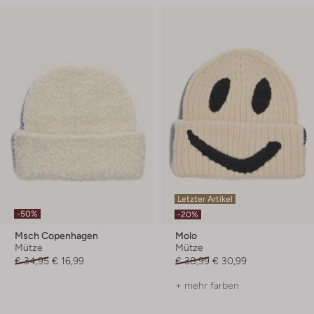
Letzter Artikel
-50%
-20%
Msch Copenhagen
Molo
Mütze
Mütze
€ 34,95
€ 16,99
€ 38,99
€ 30,99
+ mehr farben