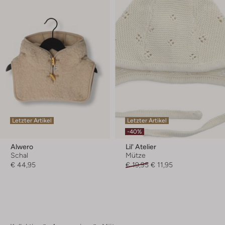
Letzter Artikel
Letzter Artikel
-40%
Alwero
Lil' Atelier
Schal
Mütze
€ 44,95
€ 19,95
€ 11,95