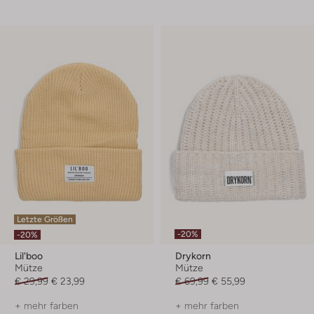
Letzte Größen
-20%
-20%
Lil'boo
Drykorn
Mütze
Mütze
€ 29,99
€ 23,99
€ 69,99
€ 55,99
+ mehr farben
+ mehr farben