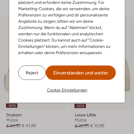
+ mehr farben
platziert und erfordern keine Zustimmung. Für
Marketing-Cookies, die wir verwenden, um deine
Präferenzen zu verfolgen und dir personalisierte
Angebote zu zeigen, bitten wir um deine
Zustimmung. Wenn du auf "Ablehnen" klickst,
werden nur die funktionalen und analytischen
Cookies platziert. Du kannst auch auf "Cookie-
Einstellungen" klicken, um mehr Informationen zu
erhalten oder deine Präferenzen anzupassen.
Einverstanden und weiter
Reject
Cookie-Einstellungen
Letzte Größen
-40%
-50%
Drykorn
Looxs Little
Mütze
Mütze
€ 69,95
€ 41,99
€ 22,95
€ 10,99