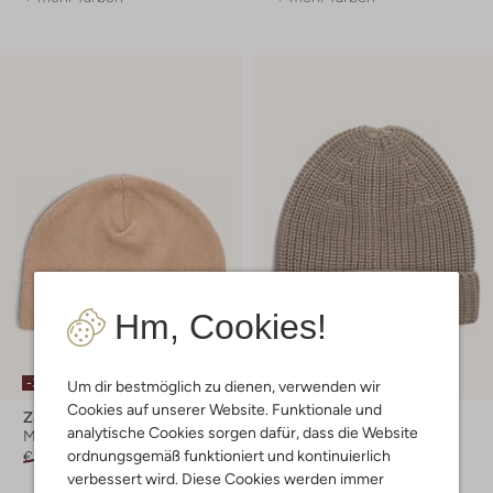
Hm, Cookies!
-35%
Um dir bestmöglich zu dienen, verwenden wir
Cookies auf unserer Website. Funktionale und
Z8
Via Vai
analytische Cookies sorgen dafür, dass die Website
Mütze
Mütze
ordnungsgemäß funktioniert und kontinuierlich
€ 8,99
€ 5,99
€ 24,99
verbessert wird. Diese Cookies werden immer