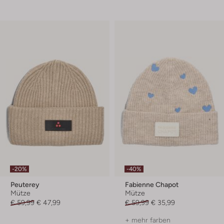
-20%
-40%
Peuterey
Fabienne Chapot
Mütze
Mütze
€ 59,99
€ 47,99
€ 59,99
€ 35,99
+ mehr farben