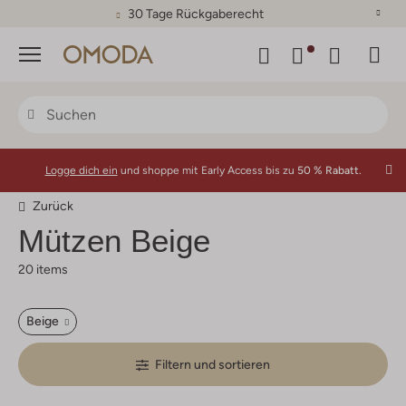
30 Tage Rückgaberecht
Menü
Logge dich ein
und shoppe mit Early Access bis zu
50 % Rabatt.
Zurück
Mützen Beige
20 items
Beige
Filtern und sortieren