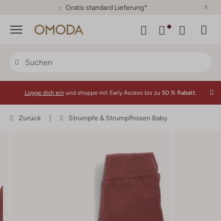
30 Tage Rückgaberecht
Menü
Logge dich ein
und shoppe mit Early Access bis zu
50 % Rabatt.
Zurück
Strumpfe & Strumpfhosen Baby