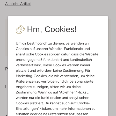
Ähnliche Artikel
Hm, Cookies!
Kostenloser Versand
ab € 75 für Club-Omoda
Mitglieder in Deutschland
Kauf auf Rechnung
30 Tagen
Rückgaberecht
Um dir bestmöglich zu dienen, verwenden wir
Cookies auf unserer Website. Funktionale und
analytische Cookies sorgen dafür, dass die Website
ordnungsgemäß funktioniert und kontinuierlich
verbessert wird. Diese Cookies werden immer
Produktinformation
platziert und erfordern keine Zustimmung. Für
Marketing-Cookies, die wir verwenden, um deine
Präferenzen zu verfolgen und dir personalisierte
Lieferung & Rückgabe
Angebote zu zeigen, bitten wir um deine
Zustimmung. Wenn du auf "Ablehnen" klickst,
werden nur die funktionalen und analytischen
Cookies platziert. Du kannst auch auf "Cookie-
Einstellungen" klicken, um mehr Informationen zu
erhalten oder deine Präferenzen anzupassen.