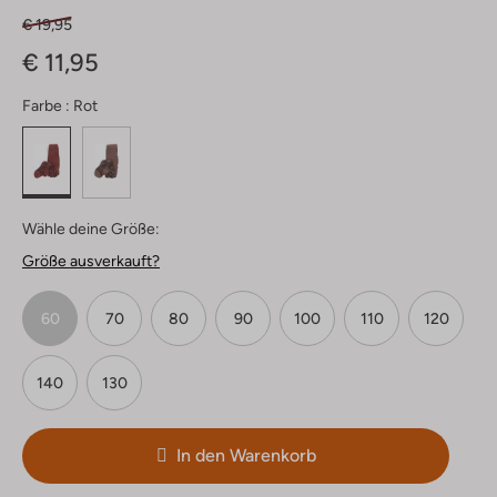
€ 19,95
€ 11,95
Farbe :
Rot
Wähle deine Größe:
Größe ausverkauft?
60
70
80
90
100
110
120
140
130
In den Warenkorb