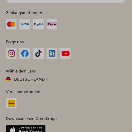
Zahlungsmethoden
Folge uns
Omoda
Omoda
Omoda
Omoda
Omoda
Wähle dein Land
Instagram
Facebook
TikTok
LinkedIn
YouTube
DEUTSCHLAND
Wähle
Versandmethoden
dein
Schließ
Land
Nederland
België
(Nederlands)
Download onze Omoda app
Belgique
(Français)