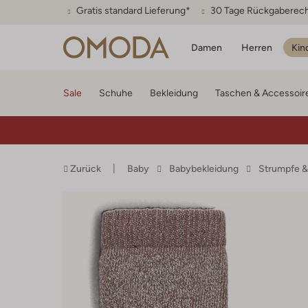
Gratis standard Lieferung*
30 Tage Rückgaberec
Damen
Herren
Kin
Sale
Schuhe
Bekleidung
Taschen & Accessoir
Zurück
Baby
Babybekleidung
Strumpfe &