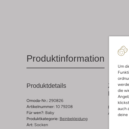
Produktinformation
Um dir
Funkti
ordnun
Produktdetails
Zusamm
werde
die wi
Passfo
Angeb
Omoda-Nr.:
290826
klicks
Artikelnummer:
10 79208
Farbe :
Tau
auch a
Für wen?:
Baby
Außenmater
deine
Produktkategorie:
Beinbekleidung
Art:
Socken