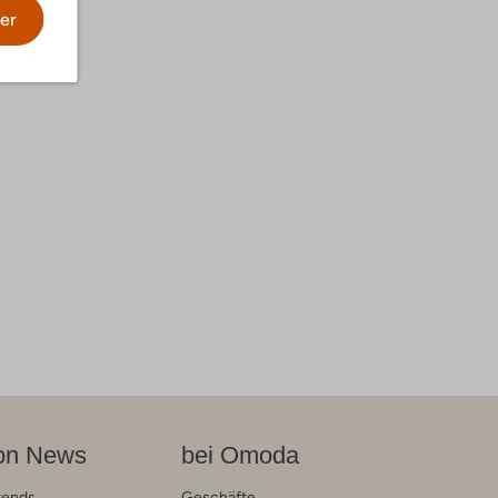
er
on News
bei Omoda
rends
Geschäfte