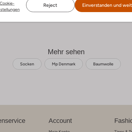
Cookie-
Reject
Einverstanden und weit
nstellungen
Mehr sehen
Socken
Mp Denmark
Baumwolle
nservice
Account
Fashi
Mein Konto
Tipps & T