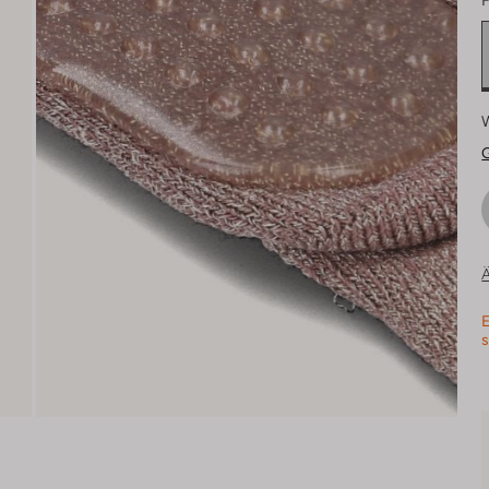
F
Ä
E
s