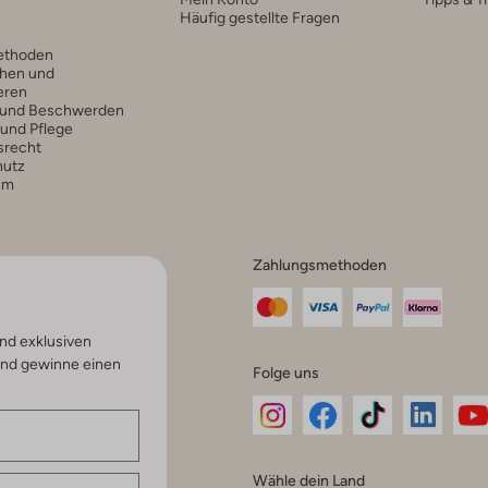
Häufig gestellte Fragen
ethoden
hen und
eren
 und Beschwerden
 und Pflege
srecht
hutz
um
Zahlungsmethoden
nd exklusiven
und gewinne einen
Folge uns
Omoda
Omoda
Omoda
Omoda
Om
Wähle dein Land