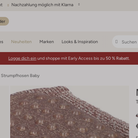
ht
Nachzahlung möglich mit Klarna
der
es
Neuheiten
Marken
Looks & Inspiration
Logge dich ein
und shoppe mit Early Access bis zu
50 % Rabatt.
 Strumpfhosen Baby
€