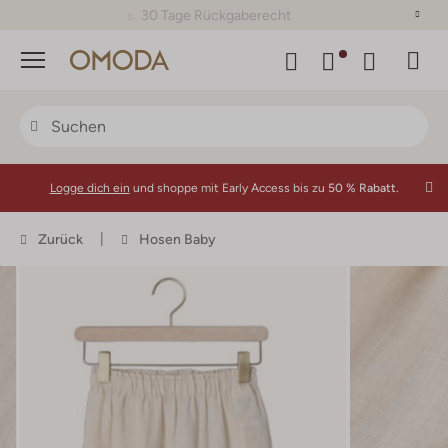
30 Tage Rückgaberecht
Menü
Logge dich ein
und shoppe mit Early Access bis zu
50 % Rabatt.
Zurück
Hosen Baby