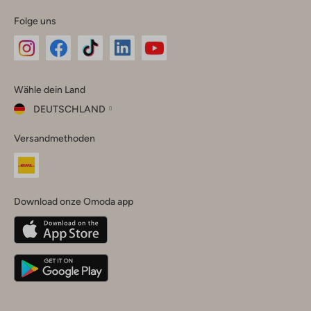
Folge uns
Omoda
Omoda
Omoda
Omoda
Omoda
Wähle dein Land
Instagram
Facebook
TikTok
LinkedIn
YouTube
DEUTSCHLAND
Wähle
Versandmethoden
dein
Schließ
Land
Nederland
België
(Nederlands)
Download onze Omoda app
Belgique
(Français)
Deutschland