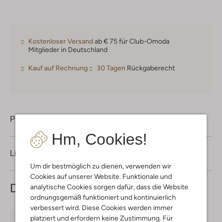
Kostenloser Versand
ab € 75 für Club-Omoda
Mitglieder in Deutschland
Kauf auf Rechnung
30 Tagen
Rückgaberecht
Produktinformation
Hm, Cookies!
Lieferung & Rückgabe
Um dir bestmöglich zu dienen, verwenden wir
Cookies auf unserer Website. Funktionale und
Das könnte dir auch gefallen
analytische Cookies sorgen dafür, dass die Website
ordnungsgemäß funktioniert und kontinuierlich
verbessert wird. Diese Cookies werden immer
platziert und erfordern keine Zustimmung. Für