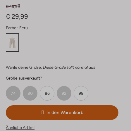
€ 49,99
€ 29,99
Farbe :
Ecru
Wähle deine Größe:
Diese Größe fällt normal aus
Größe ausverkauft?
74
80
86
92
98
In den Warenkorb
Ähnliche Artikel