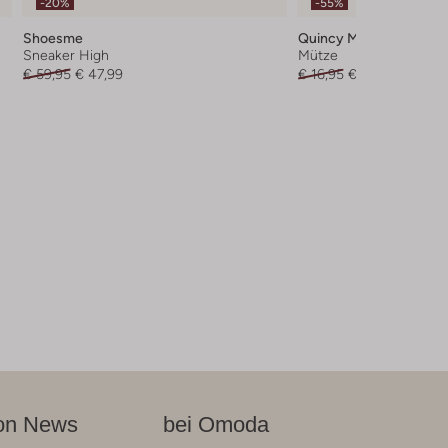
-20%
-55%
Shoesme
Quincy Mae
Sneaker High
Mütze
€ 59,95
€ 47,99
€ 16,95
€ 7,99
on News
bei Omoda