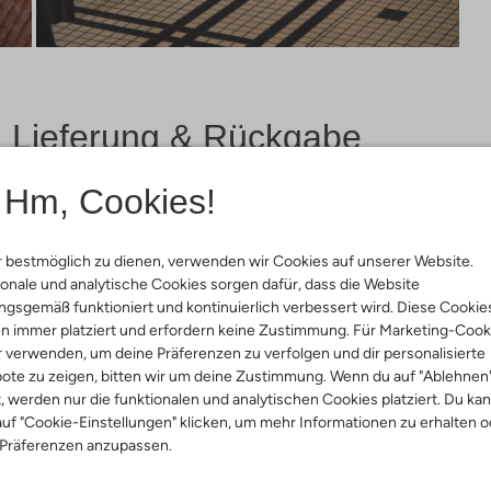
Lieferung & Rückgabe
Hm, Cookies!
ensetzung &
Waschanleitung
 bestmöglich zu dienen, verwenden wir Cookies auf unserer Website.
rm
onale und analytische Cookies sorgen dafür, dass die Website
30 bei 30 Grad Schonwäsc
gsgemäß funktioniert und kontinuierlich verbessert wird. Diese Cookie
un
n immer platziert und erfordern keine Zustimmung. Für Marketing-Cook
Nicht Bügeln
rade
r verwenden, um deine Präferenzen zu verfolgen und dir personalisierte
Nicht in den Trockner
umwolle
ote zu zeigen, bitten wir um deine Zustimmung. Wenn du auf "Ablehnen
ercentages:
Nicht chemisch Reinigen
t, werden nur die funktionalen und analytischen Cookies platziert. Du ka
, 48% Polyester, 4% Elastaan
uf "Cookie-Einstellungen" klicken, um mehr Informationen zu erhalten o
Nicht Bleichen
lim
 Präferenzen anzupassen.