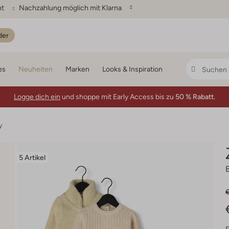
ht
Nachzahlung möglich mit Klarna
der
es
Neuheiten
Marken
Looks & Inspiration
Logge dich ein
und shoppe mit Early Access bis zu
50 % Rabatt.
y
5 Artikel
€