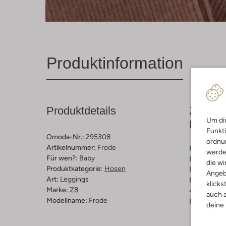
Produktinformation
Produktdetails
Zusamm
Um dir
Passfo
Funkti
Omoda-Nr.:
295308
ordnun
Artikelnummer:
Frode
Farbe :
Bra
werde
Für wen?:
Baby
Muster:
Ge
die wi
Produktkategorie:
Hosen
Material:
Ba
Angeb
Art:
Leggings
Materiaalp
klicks
Marke:
Z8
48% Katoen
auch a
Modellname:
Frode
Passform:
S
deine