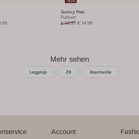
-40%
Quincy Mae
Pullover
0,99
€ 58,95
€ 34,99
Mehr sehen
Leggings
Z8
Baumwolle
nservice
Account
Fashi