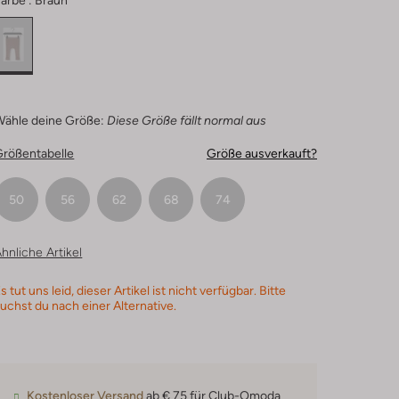
arbe :
Braun
Wähle deine Größe:
Diese Größe fällt normal aus
Größentabelle
Größe ausverkauft?
50
56
62
68
74
hnliche Artikel
s tut uns leid, dieser Artikel ist nicht verfügbar. Bitte
uchst du nach einer Alternative.
Kostenloser Versand
ab € 75 für Club-Omoda