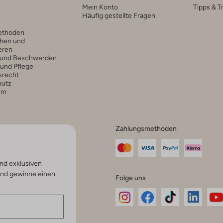
Mein Konto
Tipps & T
Häufig gestellte Fragen
ethoden
hen und
eren
 und Beschwerden
 und Pflege
srecht
hutz
um
Zahlungsmethoden
nd exklusiven
und gewinne einen
Folge uns
Omoda
Omoda
Omoda
Omoda
Om