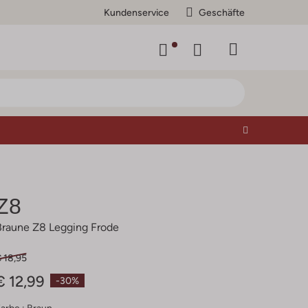
Kundenservice
Geschäfte
Z8
Braune Z8 Legging Frode
 18,95
€ 12,99
-30%