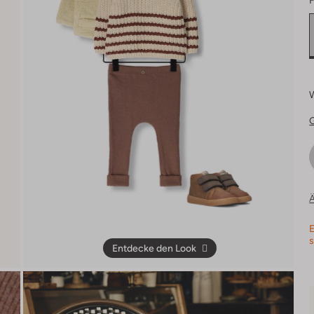
F
Ä
E
s
Entdecke den Look