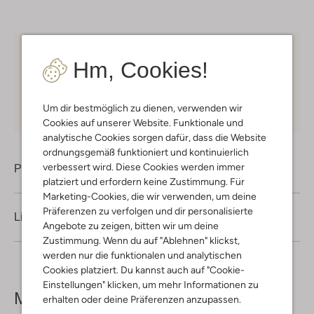
Kostenloser Versand
ab € 75 für Club-Omoda
Hm, Cookies!
Mitglieder in Deutschland
Kauf auf Rechnung
30 Tagen
Rückgaberecht
Um dir bestmöglich zu dienen, verwenden wir
Cookies auf unserer Website. Funktionale und
analytische Cookies sorgen dafür, dass die Website
ordnungsgemäß funktioniert und kontinuierlich
verbessert wird. Diese Cookies werden immer
Produktinformation
platziert und erfordern keine Zustimmung. Für
Marketing-Cookies, die wir verwenden, um deine
Präferenzen zu verfolgen und dir personalisierte
Lieferung & Rückgabe
Angebote zu zeigen, bitten wir um deine
Zustimmung. Wenn du auf "Ablehnen" klickst,
werden nur die funktionalen und analytischen
Cookies platziert. Du kannst auch auf "Cookie-
Einstellungen" klicken, um mehr Informationen zu
Mehr sehen
erhalten oder deine Präferenzen anzupassen.