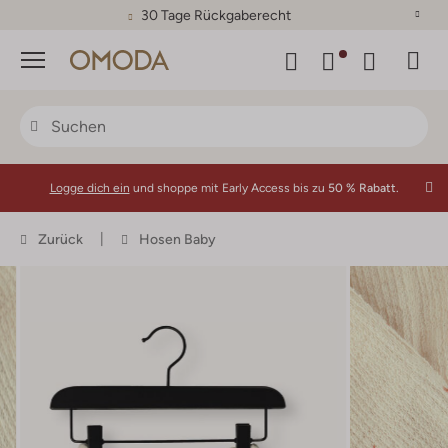
30 Tage Rückgaberecht
Menü
Logge dich ein
und shoppe mit Early Access bis zu
50 % Rabatt.
Zurück
Hosen Baby