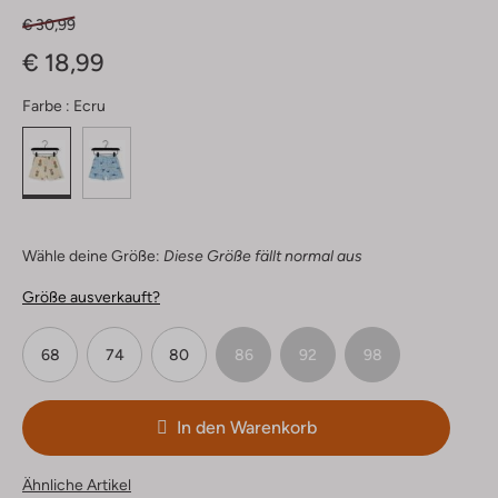
€ 30,99
€ 18,99
Farbe :
Ecru
Wähle deine Größe:
Diese Größe fällt normal aus
Größe ausverkauft?
68
74
80
86
92
98
In den Warenkorb
Ähnliche Artikel