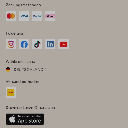
Zahlungsmethoden
Folge uns
Omoda
Omoda
Omoda
Omoda
Omoda
Wähle dein Land
Instagram
Facebook
TikTok
LinkedIn
YouTube
DEUTSCHLAND
Wähle
Versandmethoden
dein
Schließ
Land
Nederland
België
(Nederlands)
Download onze Omoda app
Belgique
(Français)
Deutschland