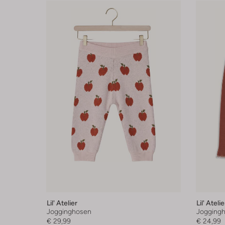
Lil' Atelier
Lil' Atelie
Jogginghosen
Jogging
€ 29,99
€ 24,99