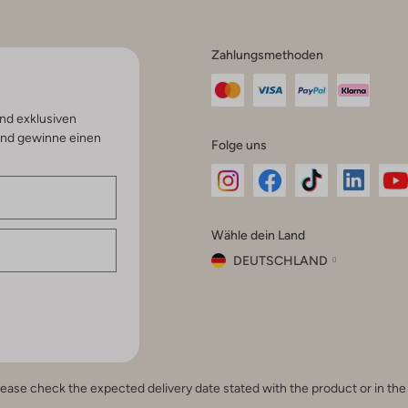
Zahlungsmethoden
nd exklusiven
und gewinne einen
Folge uns
Omoda
Omoda
Omoda
Omoda
Om
Wähle dein Land
Instagram
Facebook
TikTok
LinkedI
Yo
DEUTSCHLAND
Wähle
dein
Schließ
Land
Nederland
België
(Nederlands)
e, please check the expected delivery date stated with the product or in t
Belgique
(Français)