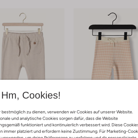
Hm, Cookies!
 bestmöglich zu dienen, verwenden wir Cookies auf unserer Website.
 Größen
Letzte Größen
onale und analytische Cookies sorgen dafür, dass die Website
-40%
gsgemäß funktioniert und kontinuierlich verbessert wird. Diese Cookie
n immer platziert und erfordern keine Zustimmung. Für Marketing-Cook
r
Lil' Atelier
r verwenden, um deine Präferenzen zu verfolgen und dir personalisierte
hosen
Jogginghosen