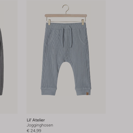
Lil' Atelier
Jogginghosen
€ 24,99