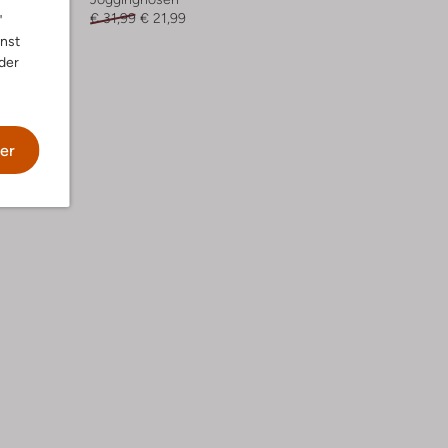
€ 31,99
€ 21,99
"
nnst
der
er