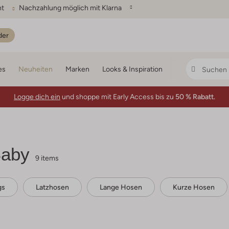
ht
Nachzahlung möglich mit Klarna
der
es
Neuheiten
Marken
Looks & Inspiration
Logge dich ein
und shoppe mit Early Access bis zu
50 % Rabatt.
Baby
9 items
gs
Latzhosen
Lange Hosen
Kurze Hosen