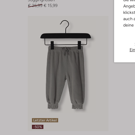
€ 26,99
€ 15,99
€ 17,99
€
Angeb
klicks
auch a
deine
Ei
Letzter Artikel
-50%