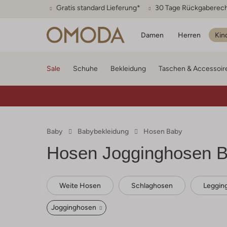
Gratis standard Lieferung*
30 Tage Rückgaberec
Damen
Herren
Kin
Sale
Schuhe
Bekleidung
Taschen & Accessoir
Baby
Babybekleidung
Hosen Baby
Hosen Jogginghosen 
Weite Hosen
Schlaghosen
Leggin
Jogginghosen