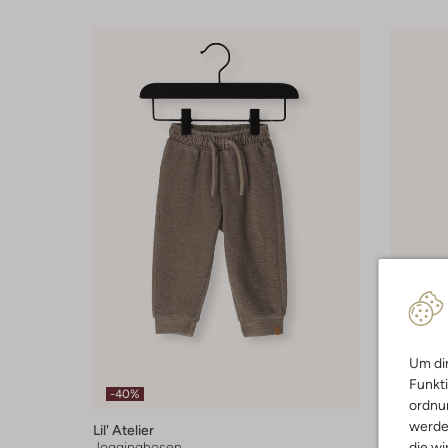
Um dir
Letzte
Funkti
-40%
-30%
ordnun
werde
Lil' Atelier
Lil' Atelie
die wi
Jogginghosen
Jogging