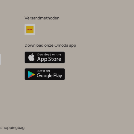
Versandmethoden
Download onze Omoda app
oda
n
uTube
he shoppingbag.