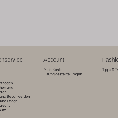
nservice
Account
Fashi
Mein Konto
Tipps & T
Häufig gestellte Fragen
ethoden
hen und
eren
 und Beschwerden
 und Pflege
srecht
hutz
um