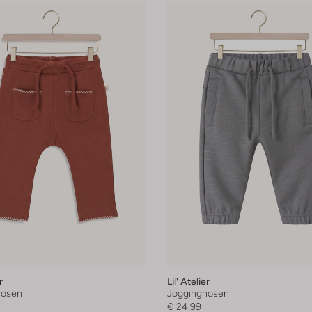
r
Lil' Atelier
hosen
Jogginghosen
€ 24,99