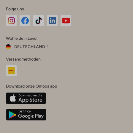
Folge uns
Omoda
Omoda
Omoda
Omoda
Omoda
Wähle dein Land
Instagram
Facebook
TikTok
LinkedIn
YouTube
DEUTSCHLAND
Wähle
Versandmethoden
dein
Schließ
Land
Nederland
België
(Nederlands)
Download onze Omoda app
Belgique
(Français)
Deutschland