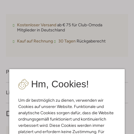
Kostenloser Versand
ab € 75 für Club-Omoda
Mitglieder in Deutschland
Kauf auf Rechnung
30 Tagen
Rückgaberecht
Produktinformation
Hm, Cookies!
Lieferung & Rückgabe
Um dir bestmöglich zu dienen, verwenden wir
Cookies auf unserer Website. Funktionale und
Das könnte dir auch gefallen
analytische Cookies sorgen dafür, dass die Website
ordnungsgemäß funktioniert und kontinuierlich
verbessert wird. Diese Cookies werden immer
platziert und erfordern keine Zustimmung. Für