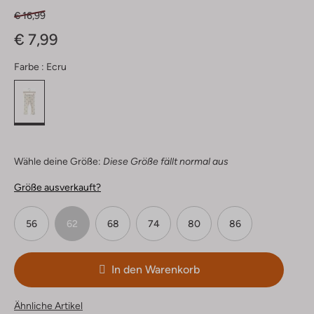
€ 16,99
€ 7,99
Farbe :
Ecru
Wähle deine Größe:
Diese Größe fällt normal aus
Größe ausverkauft?
56
62
68
74
80
86
In den Warenkorb
Ähnliche Artikel