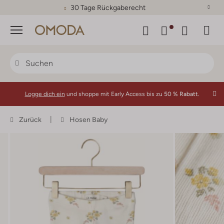
30 Tage Rückgaberecht
Menü
Logge dich ein
und shoppe mit Early Access bis zu
50 % Rabatt.
Zurück
Hosen Baby