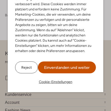
verbessert wird. Diese Cookies werden immer
platziert und erfordern keine Zustimmung. Für
Marketing-Cookies, die wir verwenden, um deine
Baby
Babybekleidung
Jacken Baby
Präferenzen zu verfolgen und dir personalisierte
Angebote zu zeigen, bitten wir um deine
Zustimmung. Wenn du auf "Ablehnen" klickst,
werden nur die funktionalen und analytischen
Cookies platziert. Du kannst auch auf "Cookie-
Einstellungen" klicken, um mehr Informationen zu
erhalten oder deine Präferenzen anzupassen.
Kontakt
Montag - Freitag 09:00 - 17:00 uur
Einverstanden und weiter
Reject
info@omoda.de
Cookie-Einstellungen
Kundenservice
Account
Fashion News