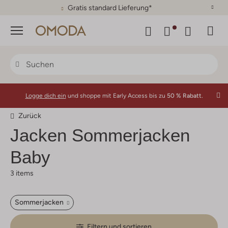
Gratis standard Lieferung*
Menü
Logge dich ein
und shoppe mit Early Access bis zu
50 % Rabatt.
Zurück
Jacken Sommerjacken
Baby
3 items
Sommerjacken
Filtern und sortieren