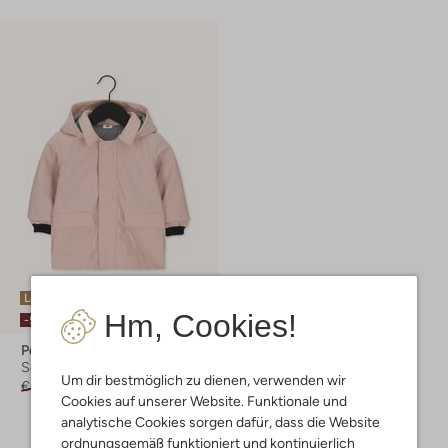
Letzter Artikel
Hm, Cookies!
-50%
Petit Bateau
Sommerjacken
Um dir bestmöglich zu dienen, verwenden wir
€ 94,99
€ 46,99
Cookies auf unserer Website. Funktionale und
analytische Cookies sorgen dafür, dass die Website
ordnungsgemäß funktioniert und kontinuierlich