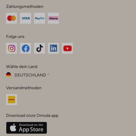
Zahlungsmethoden
Folge uns
Omoda
Omoda
Omoda
Omoda
Omoda
Wähle dein Land
Instagram
Facebook
TikTok
LinkedIn
YouTube
DEUTSCHLAND
Wähle
Versandmethoden
dein
Schließ
Land
Nederland
België
(Nederlands)
Download onze Omoda app
Belgique
(Français)
Deutschland