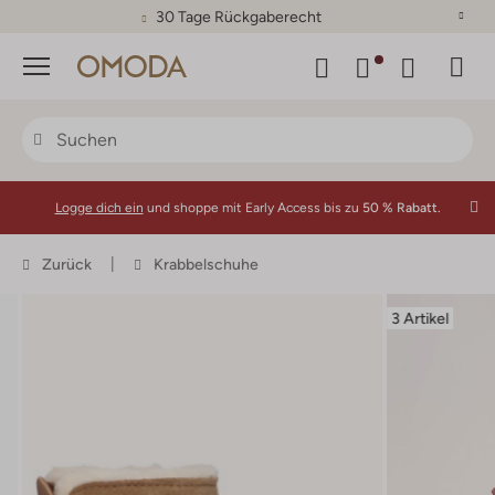
30 Tage Rückgaberecht
Menü
Logge dich ein
und shoppe mit Early Access bis zu
50 % Rabatt.
Zurück
Krabbelschuhe
3 Artikel