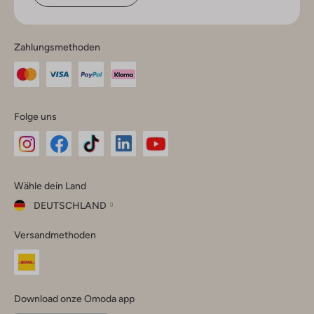
Zahlungsmethoden
Folge uns
Omoda
Omoda
Omoda
Omoda
Omoda
Wähle dein Land
Instagram
Facebook
TikTok
LinkedIn
YouTube
DEUTSCHLAND
Wähle
Versandmethoden
dein
Schließ
Land
Nederland
België
(Nederlands)
Download onze Omoda app
Belgique
(Français)