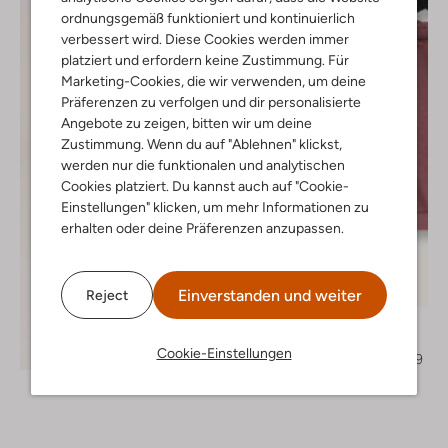
ordnungsgemäß funktioniert und kontinuierlich
verbessert wird. Diese Cookies werden immer
platziert und erfordern keine Zustimmung. Für
Marketing-Cookies, die wir verwenden, um deine
Präferenzen zu verfolgen und dir personalisierte
Angebote zu zeigen, bitten wir um deine
Zustimmung. Wenn du auf "Ablehnen" klickst,
werden nur die funktionalen und analytischen
Cookies platziert. Du kannst auch auf "Cookie-
Einstellungen" klicken, um mehr Informationen zu
erhalten oder deine Präferenzen anzupassen.
Letzter Artikel
Einverstanden und weiter
-30%
Reject
Play Up
Pullover
Entdecke den Look
Cookie-Einstellungen
€ 40,99
€ 28,99