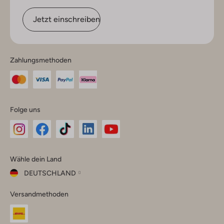
Jetzt einschreiben
Zahlungsmethoden
Folge uns
Omoda
Omoda
Omoda
Omoda
Omoda
Wähle dein Land
Instagram
Facebook
TikTok
LinkedIn
YouTube
DEUTSCHLAND
Wähle
Versandmethoden
dein
Schließ
Land
Nederland