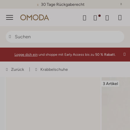
30 Tage Rückgaberecht
Menü
Logge dich ein
und shoppe mit Early Access bis zu
50 % Rabatt.
Zurück
Krabbelschuhe
3 Artikel