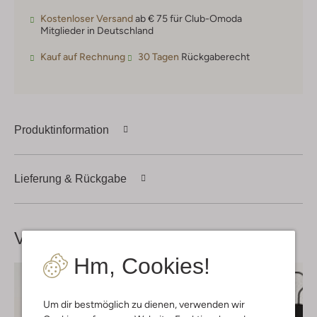
Kostenloser Versand
ab € 75 für Club-Omoda
Mitglieder in Deutschland
Kauf auf Rechnung
30 Tagen
Rückgaberecht
Produktinformation
Lieferung & Rückgabe
Vervollständige deinen
Look
Hm, Cookies!
Um dir bestmöglich zu dienen, verwenden wir