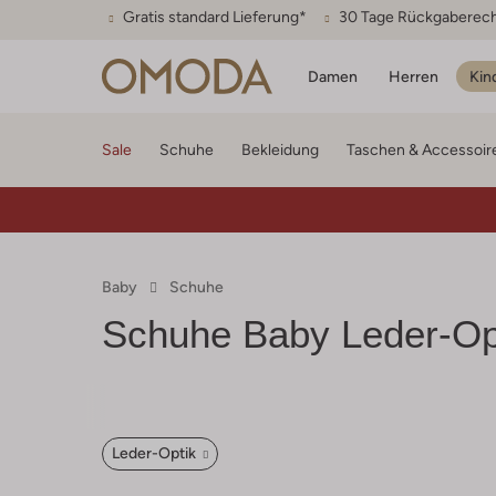
Gratis standard Lieferung*
30 Tage Rückgaberec
Damen
Herren
Kin
Sale
Schuhe
Bekleidung
Taschen & Accessoir
Baby
Schuhe
Schuhe Baby Leder-Op
Leder-Optik