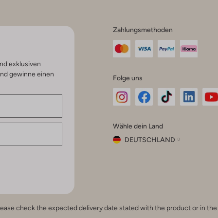
Zahlungsmethoden
nd exklusiven
und gewinne einen
Folge uns
Omoda
Omoda
Omoda
Omoda
Om
Wähle dein Land
Instagram
Facebook
TikTok
LinkedI
Yo
DEUTSCHLAND
Wähle
dein
Schließ
Land
Nederland
België
(Nederlands)
e, please check the expected delivery date stated with the product or in t
Belgique
(Français)