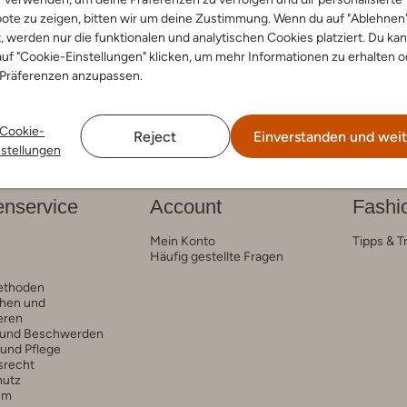
ote zu zeigen, bitten wir um deine Zustimmung. Wenn du auf "Ablehnen
arben
+ mehr farben
t, werden nur die funktionalen und analytischen Cookies platziert. Du ka
uf "Cookie-Einstellungen" klicken, um mehr Informationen zu erhalten o
 Präferenzen anzupassen.
Cookie-
Reject
Einverstanden und weit
nstellungen
nservice
Account
Fashi
Mein Konto
Tipps & T
Häufig gestellte Fragen
ethoden
hen und
eren
 und Beschwerden
 und Pflege
srecht
hutz
um