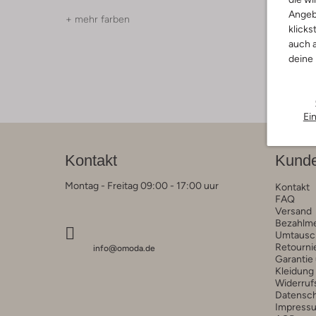
Angeb
+ mehr farben
+ mehr f
klicks
auch a
deine
Ei
Kontakt
Kunde
Montag - Freitag 09:00 - 17:00 uur
Kontakt
FAQ
Versand
Bezahlm
Umtausc
Retourni
info@omoda.de
Garantie
Kleidung
Widerruf
Datensc
Impress