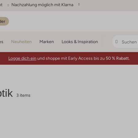
ht
Nachzahlung möglich mit Klarna
der
es
Neuheiten
Marken
Looks & Inspiration
Logge dich ein
und shoppe mit Early Access bis zu
50 % Rabatt.
tik
3 items