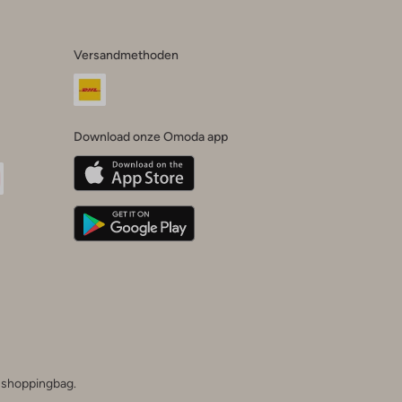
Versandmethoden
Download onze Omoda app
oda
n
uTube
he shoppingbag.