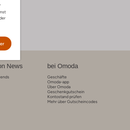
"
nnst
der
er
on News
bei Omoda
rends
Geschäfte
Omoda-app
Über Omoda
Geschenkgutschein
Kontostand prüfen
Mehr über Gutscheincodes