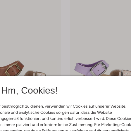
Hm, Cookies!
 Größen
Letzte Größen
 bestmöglich zu dienen, verwenden wir Cookies auf unserer Website.
-20%
onale und analytische Cookies sorgen dafür, dass die Website
r
Bunniesjr
gsgemäß funktioniert und kontinuierlich verbessert wird. Diese Cookie
andalen
Flache Sandalen
n immer platziert und erfordern keine Zustimmung. Für Marketing-Cook
€ 47,99
€ 59,95
€ 47,99
r verwenden, um deine Präferenzen zu verfolgen und dir personalisierte