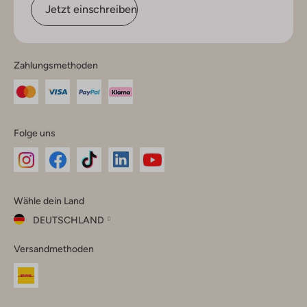
Jetzt einschreiben
Zahlungsmethoden
Folge uns
Omoda
Omoda
Omoda
Omoda
Omoda
Wähle dein Land
Instagram
Facebook
TikTok
LinkedIn
YouTube
DEUTSCHLAND
Wähle
Versandmethoden
dein
Schließ
Land
Nederland
België
(Nederlands)