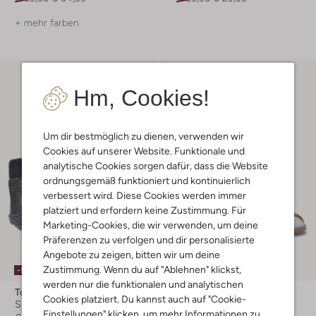
+ mehr farben
Hm, Cookies!
Um dir bestmöglich zu dienen, verwenden wir
Cookies auf unserer Website. Funktionale und
analytische Cookies sorgen dafür, dass die Website
ordnungsgemäß funktioniert und kontinuierlich
verbessert wird. Diese Cookies werden immer
platziert und erfordern keine Zustimmung. Für
Marketing-Cookies, die wir verwenden, um deine
Präferenzen zu verfolgen und dir personalisierte
Angebote zu zeigen, bitten wir um deine
Letzte Größen
Zustimmung. Wenn du auf "Ablehnen" klickst,
-50%
-60%
werden nur die funktionalen und analytischen
Ton & Ton
Ton & Ton
Cookies platziert. Du kannst auch auf "Cookie-
Sneaker
Hausschuhe
Einstellungen" klicken, um mehr Informationen zu