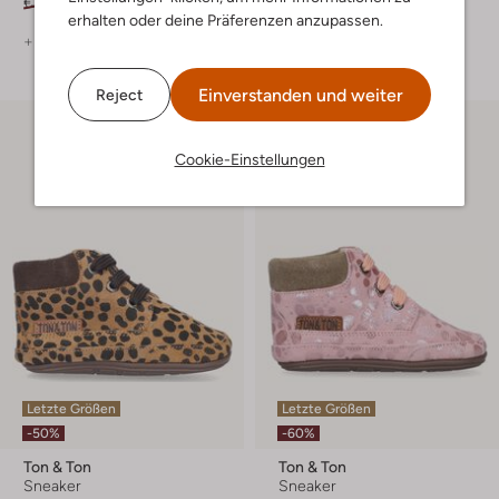
€ 59,95
€ 29,95
€ 44,95
€ 17,99
erhalten oder deine Präferenzen anzupassen.
+ mehr farben
Einverstanden und weiter
Reject
Cookie-Einstellungen
Letzte Größen
Letzte Größen
-50%
-60%
Ton & Ton
Ton & Ton
Sneaker
Sneaker