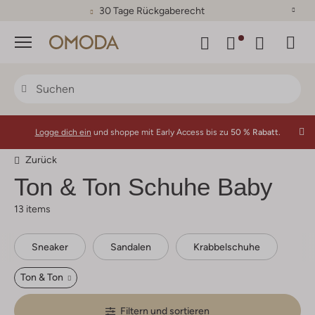
30 Tage Rückgaberecht
Menü
Logge dich ein
und shoppe mit Early Access bis zu
50 % Rabatt.
Zurück
Ton & Ton
Schuhe Baby
13 items
Sneaker
Sandalen
Krabbelschuhe
Ton & Ton
Filtern und sortieren