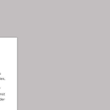
s
ies,
"
nnst
der