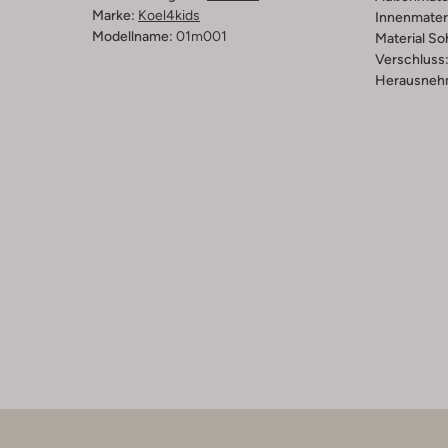
Marke:
Koel4kids
Innenmateri
Modellname:
01m001
Material So
Verschluss
Herausnehm