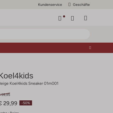
Kundenservice
Geschäfte
Koel4kids
Beige Koel4kids Sneaker 01m001
€ 59,95
€ 29,99
-50%