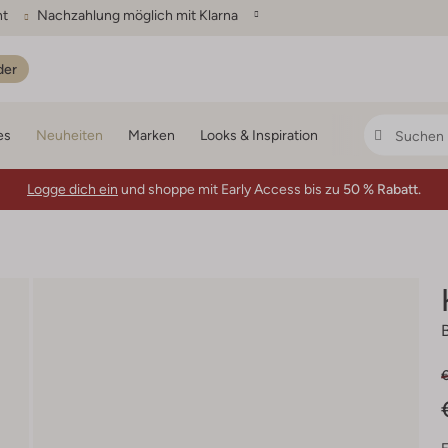
ht
Nachzahlung möglich mit Klarna
der
es
Neuheiten
Marken
Looks & Inspiration
Logge dich ein
und shoppe mit Early Access bis zu
50 % Rabatt.