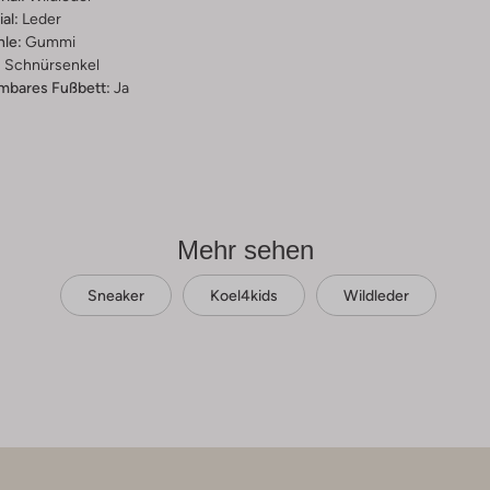
al:
Leder
hle:
Gummi
:
Schnürsenkel
bares Fußbett:
Ja
Mehr sehen
Sneaker
Koel4kids
Wildleder