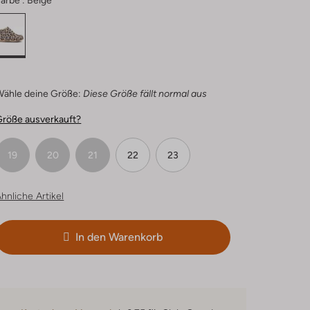
arbe :
Beige
Wähle deine Größe:
Diese Größe fällt normal aus
Größe ausverkauft?
19
20
21
22
23
hnliche Artikel
In den Warenkorb