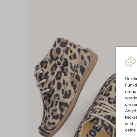
Um dir
Funkti
ordnun
werde
die wi
Angeb
klicks
auch a
deine