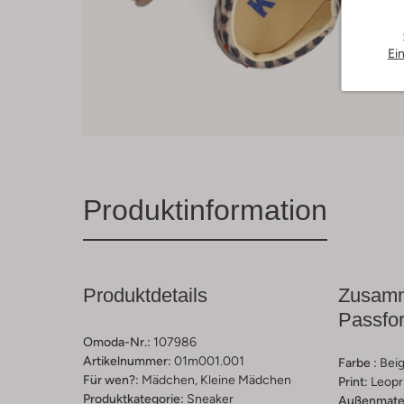
Ei
Produktinformation
Produktdetails
Zusamm
Passfo
Omoda-Nr.:
107986
Artikelnummer:
01m001.001
Farbe :
Bei
Für wen?:
Mädchen, Kleine Mädchen
Print:
Leopr
Produktkategorie:
Sneaker
Außenmater