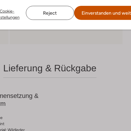
Cookie-
Reject
Einverstanden und weit
nstellungen
Lieferung & Rückgabe
ensetzung &
rm
ge
int
ial:
Wildleder