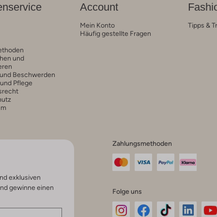
nservice
Account
Fashi
Mein Konto
Tipps & T
Häufig gestellte Fragen
ethoden
hen und
eren
 und Beschwerden
 und Pflege
srecht
hutz
um
Zahlungsmethoden
nd exklusiven
und gewinne einen
Folge uns