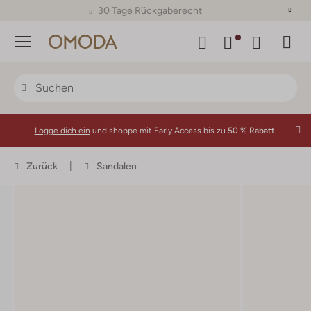
30 Tage Rückgaberecht
Menü
Logge dich ein
und shoppe mit Early Access bis zu
50 % Rabatt.
Zurück
Sandalen