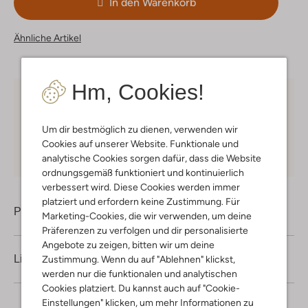
In den Warenkorb
Ähnliche Artikel
Hm, Cookies!
Kostenloser Versand
ab € 75 für Club-Omoda
Mitglieder in Deutschland
Um dir bestmöglich zu dienen, verwenden wir
Kauf auf Rechnung
30 Tagen
Rückgaberecht
Cookies auf unserer Website. Funktionale und
analytische Cookies sorgen dafür, dass die Website
ordnungsgemäß funktioniert und kontinuierlich
verbessert wird. Diese Cookies werden immer
platziert und erfordern keine Zustimmung. Für
Produktinformation
Marketing-Cookies, die wir verwenden, um deine
Präferenzen zu verfolgen und dir personalisierte
Angebote zu zeigen, bitten wir um deine
Lieferung & Rückgabe
Zustimmung. Wenn du auf "Ablehnen" klickst,
werden nur die funktionalen und analytischen
Cookies platziert. Du kannst auch auf "Cookie-
Einstellungen" klicken, um mehr Informationen zu