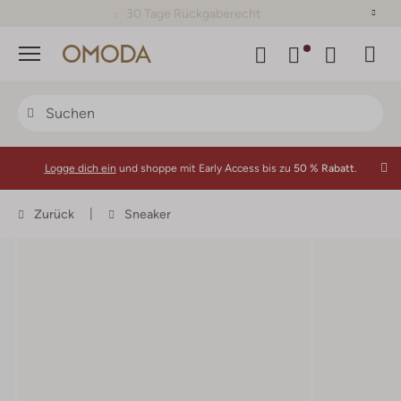
30 Tage Rückgaberecht
Menü
Logge dich ein
und shoppe mit Early Access bis zu
50 % Rabatt.
Zurück
Sneaker