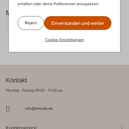
erhalten oder deine Präferenzen anzupassen.
Mehr sehen
Einverstanden und weiter
Reject
Sneaker
Bunniesjr
Nubuk
Cookie-Einstellungen
Kontakt
Montag - Freitag 09:00 - 17:00 uur
info@omoda.de
Kundenservice