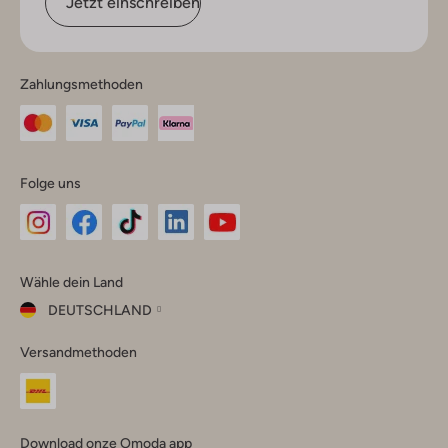
Jetzt einschreiben
Zahlungsmethoden
Folge uns
Omoda
Omoda
Omoda
Omoda
Omoda
Wähle dein Land
Instagram
Facebook
TikTok
LinkedIn
YouTube
DEUTSCHLAND
Wähle
Versandmethoden
dein
Schließ
Land
Nederland
België
(Nederlands)
Download onze Omoda app