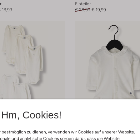
r
Einteiler
 13,99
€ 28,99
€ 19,99
Hm, Cookies!
 Artikel
Letzter Artikel
 bestmöglich zu dienen, verwenden wir Cookies auf unserer Website.
-20%
onale und analytische Cookies sorgen dafür, dass die Website