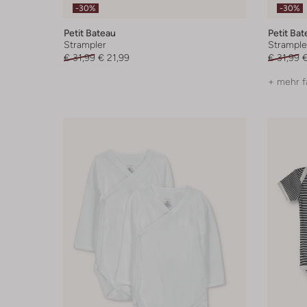
-30%
-30%
Petit Bateau
Petit Bat
Strampler
Strample
€ 31,99
€ 21,99
€ 31,99
€
+ mehr f