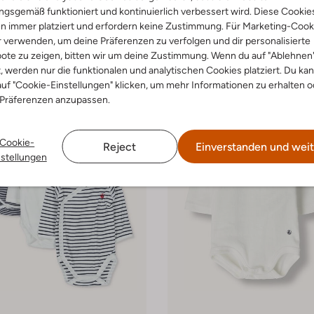
gsgemäß funktioniert und kontinuierlich verbessert wird. Diese Cookie
eau
Petit Bateau
n immer platziert und erfordern keine Zustimmung. Für Marketing-Cook
r
Strampler
€ 26,99
€ 18,99
€ 14,99
r verwenden, um deine Präferenzen zu verfolgen und dir personalisierte
ote zu zeigen, bitten wir um deine Zustimmung. Wenn du auf "Ablehnen
t, werden nur die funktionalen und analytischen Cookies platziert. Du ka
uf "Cookie-Einstellungen" klicken, um mehr Informationen zu erhalten o
 Präferenzen anzupassen.
Cookie-
Reject
Einverstanden und weit
nstellungen