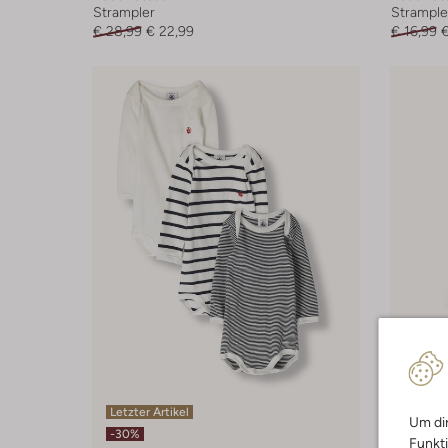
Strampler
Strample
€ 28,99
€ 22,99
€ 16,99
€
Letzter Artikel
Letzter
Um dir
-30%
-30%
Funkti