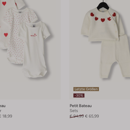
Letzte Größen
-30%
eau
Petit Bateau
r
Sets
€ 18,99
€ 94,99
€ 65,99