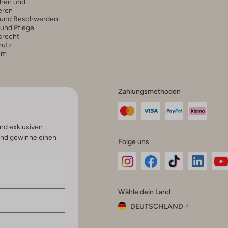
hen und
eren
 und Beschwerden
 und Pflege
srecht
hutz
um
Zahlungsmethoden
nd exklusiven
und gewinne einen
Folge uns
Omoda
Omoda
Omoda
Omoda
Om
Wähle dein Land
Instagram
Facebook
TikTok
LinkedI
Yo
DEUTSCHLAND
Wähle
dein