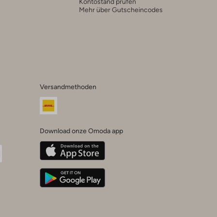
Kontostand prüfen
Mehr über Gutscheincodes
Versandmethoden
Download onze Omoda app
oda
n
uTube