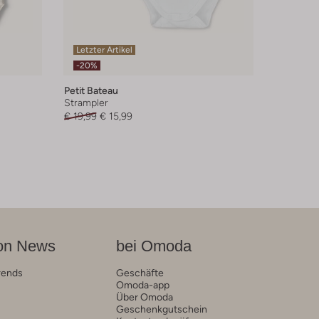
Letzter Artikel
-20%
Petit Bateau
Strampler
€ 19,99
€ 15,99
on News
bei Omoda
rends
Geschäfte
Omoda-app
Über Omoda
Geschenkgutschein