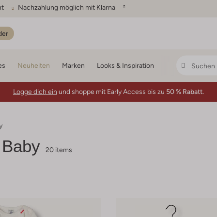
ht
Nachzahlung möglich mit Klarna
der
es
Neuheiten
Marken
Looks & Inspiration
Logge dich ein
und shoppe mit Early Access bis zu
50 % Rabatt.
y
 Baby
20 items