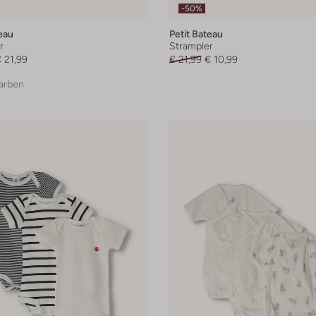
-50%
eau
Petit Bateau
r
Strampler
 21,99
€ 21,99
€ 10,99
arben