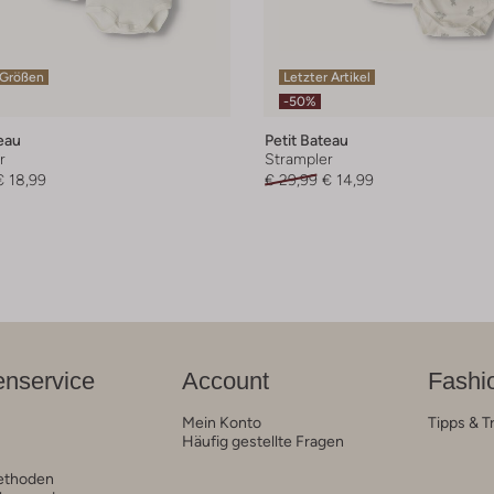
 Größen
Letzter Artikel
-50%
eau
Petit Bateau
r
Strampler
€ 18,99
€ 29,99
€ 14,99
nservice
Account
Fashi
Mein Konto
Tipps & T
Häufig gestellte Fragen
ethoden