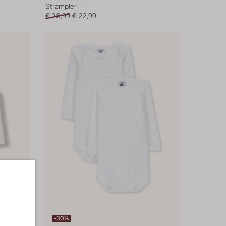
Strampler
€ 28,99
€ 22,99
-30%