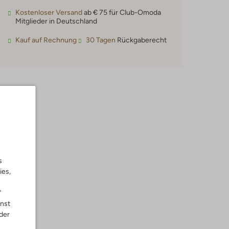
Kostenloser Versand
ab € 75 für Club-Omoda
Mitglieder in Deutschland
Kauf auf Rechnung
30 Tagen
Rückgaberecht
s
ies,
"
nnst
der