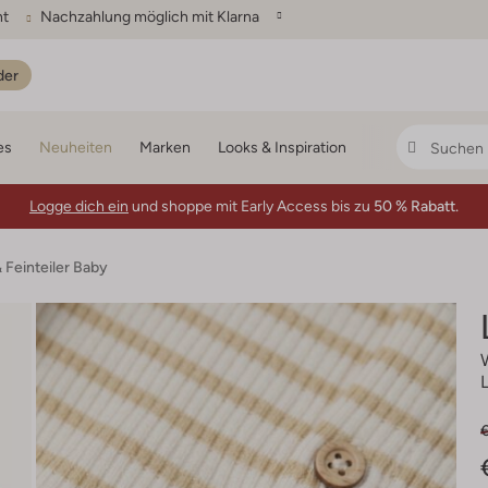
ht
Nachzahlung möglich mit Klarna
der
es
Neuheiten
Marken
Looks & Inspiration
Logge dich ein
und shoppe mit Early Access bis zu
50 % Rabatt.
 Feinteiler Baby
L