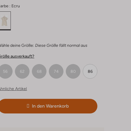
arbe :
Ecru
Wähle deine Größe:
Diese Größe fällt normal aus
Größe ausverkauft?
56
62
68
74
80
86
hnliche Artikel
In den Warenkorb