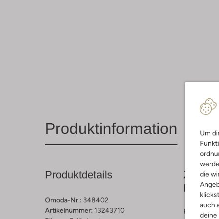
Produktinformation
Um dir
Funkti
ordnun
werde
Produktdetails
Zusamm
die wi
Angeb
Passfo
klicks
Omoda-Nr.:
348402
auch a
Artikelnummer:
13243710
Farbe :
Ecr
deine