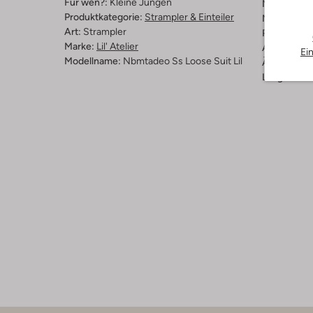
Für wen?:
Kleine Jungen
Muster:
Str
Produktkategorie:
Strampler & Einteiler
Material:
Ba
Art:
Strampler
Passform:
R
Marke:
Lil' Atelier
Ausschnitt:
Ei
Modellname:
Nbmtadeo Ss Loose Suit Lil
Ärmellänge
Länge:
Kur