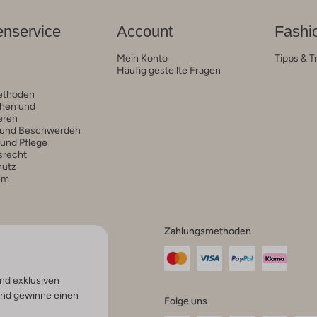
nservice
Account
Fashi
Mein Konto
Tipps & T
Häufig gestellte Fragen
ethoden
hen und
eren
 und Beschwerden
 und Pflege
srecht
hutz
um
Zahlungsmethoden
nd exklusiven
und gewinne einen
Folge uns