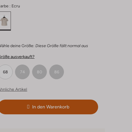
arbe :
Ecru
Wähle deine Größe:
Diese Größe fällt normal aus
Größe ausverkauft?
68
74
80
86
hnliche Artikel
In den Warenkorb