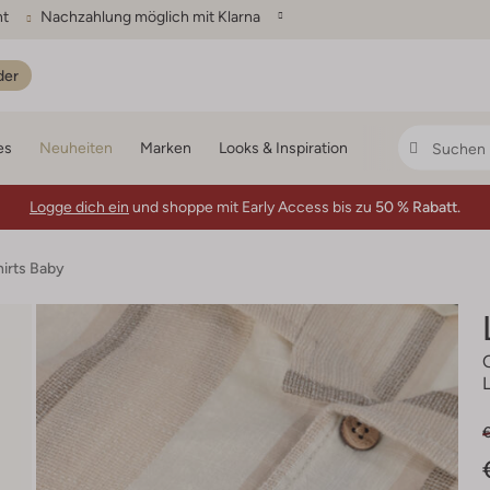
ht
Nachzahlung möglich mit Klarna
der
es
Neuheiten
Marken
Looks & Inspiration
Logge dich ein
und shoppe mit Early Access bis zu
50 % Rabatt.
hirts Baby
L