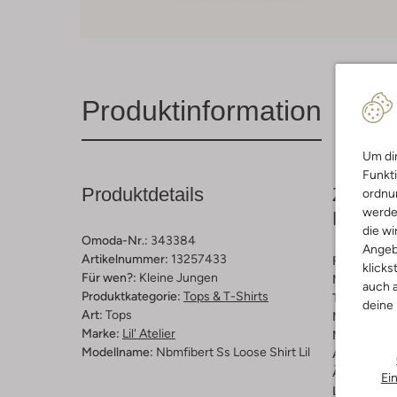
Produktinformation
Um dir
Funkti
Produktdetails
Zusamm
ordnun
werde
Passfo
die wi
Omoda-Nr.:
343384
Angeb
Artikelnummer:
13257433
Farbe :
Ecr
klicks
Für wen?:
Kleine Jungen
Muster:
Str
auch a
Produktkategorie:
Tops & T-Shirts
Trends:
Ear
deine
Art:
Tops
Material:
Le
Marke:
Lil' Atelier
Materiaalp
Modellname:
Nbmfibert Ss Loose Shirt Lil
Ausschnitt:
Ärmellänge
Ei
Länge:
Halb