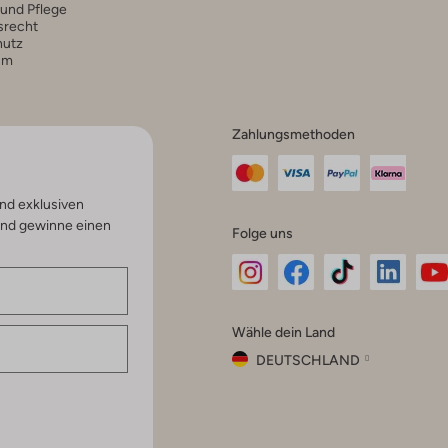
 und Pflege
srecht
hutz
um
Zahlungsmethoden
nd exklusiven
und gewinne einen
Folge uns
Omoda
Omoda
Omoda
Omoda
Om
Wähle dein Land
Instagram
Facebook
TikTok
LinkedI
Yo
DEUTSCHLAND
Wähle
dein
Schließ
Land