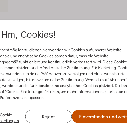
Hm, Cookies!
Lieferung & Rückgabe
 bestmöglich zu dienen, verwenden wir Cookies auf unserer Website.
onale und analytische Cookies sorgen dafür, dass die Website
ensetzung &
Waschanleitung
gsgemäß funktioniert und kontinuierlich verbessert wird. Diese Cookie
n immer platziert und erfordern keine Zustimmung. Für Marketing-Cook
rm
r verwenden, um deine Präferenzen zu verfolgen und dir personalisierte
30 bei 30 Grad Schonwäsc
ote zu zeigen, bitten wir um deine Zustimmung. Wenn du auf "Ablehnen
u
t, werden nur die funktionalen und analytischen Cookies platziert. Du ka
Max. 110 °C
eifen
uf "Cookie-Einstellungen" klicken, um mehr Informationen zu erhalten o
Liegend Trocknen
thcore Aesthetic
 Präferenzen anzupassen.
inen
Nicht chemisch Reinigen
ercentages:
100 % Katoen
Nicht Bleichen
Kragen
Cookie-
Reject
Einverstanden und weit
:
Kurzer Ärmel
nstellungen
lang