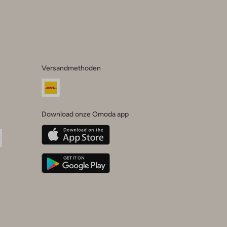
Versandmethoden
Download onze Omoda app
oda
n
uTube