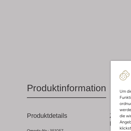
Produktinformation
Um dir
Funkti
ordnun
werde
Produktdetails
Zusamm
die wi
Angeb
Passfo
klicks
Omoda-Nr.:
351057