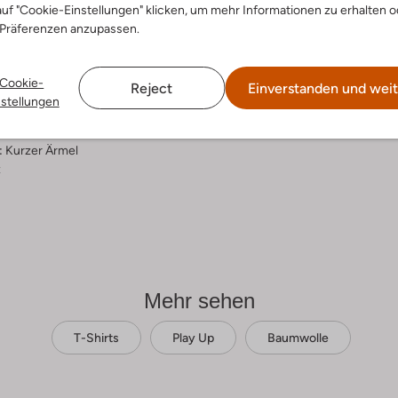
bei 30 Grad normal Schon
uf "Cookie-Einstellungen" klicken, um mehr Informationen zu erhalten o
u
Max. 110 °C
 Präferenzen anzupassen.
rade
Nicht in den Trockner
umwolle
ercentages:
Nicht chemisch Reinigen
Cookie-
Reject
Einverstanden und weit
gisch Katoen, 50 % Gerecycled
nstellungen
Nicht Bleichen
Rund
:
Kurzer Ärmel
z
Mehr sehen
T-Shirts
Play Up
Baumwolle