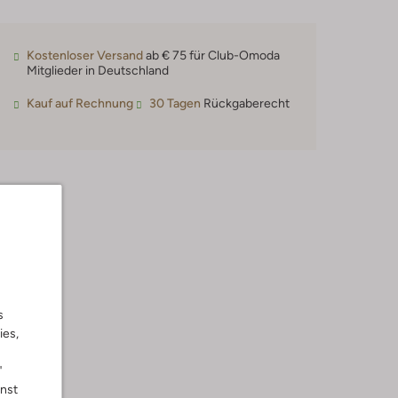
Kostenloser Versand
ab € 75 für Club-Omoda
Mitglieder in Deutschland
Kauf auf Rechnung
30 Tagen
Rückgaberecht
s
ies,
"
nnst