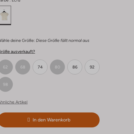
arbe :
Ecru
Wähle deine Größe:
Diese Größe fällt normal aus
Größe ausverkauft?
62
68
74
80
86
92
98
hnliche Artikel
In den Warenkorb