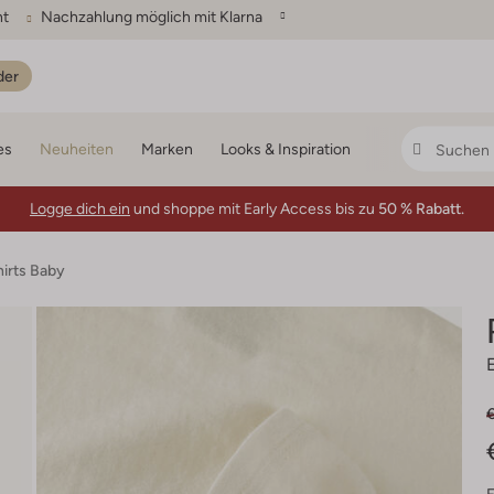
ht
Nachzahlung möglich mit Klarna
der
es
Neuheiten
Marken
Looks & Inspiration
Logge dich ein
und shoppe mit Early Access bis zu
50 % Rabatt.
hirts Baby