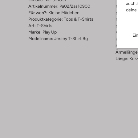
auch a
Artikelnummer:
Pa02/2as10900
Farbe :
Ecr
deine
Für wen?:
Kleine Mädchen
Muster:
Ge
Produktkategorie:
Tops & T-Shirts
Material:
Ba
Art:
T-Shirts
Materiaalp
Marke:
Play Up
50 % Biolo
Ei
Modellname:
Jersey T-Shirt Bg
Katoen
Ausschnitt:
Ärmellänge
Länge:
Kur