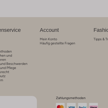
nservice
Account
Fashi
Mein Konto
Tipps & T
Häufig gestellte Fragen
ethoden
hen und
eren
 und Beschwerden
 und Pflege
srecht
hutz
um
Zahlungsmethoden