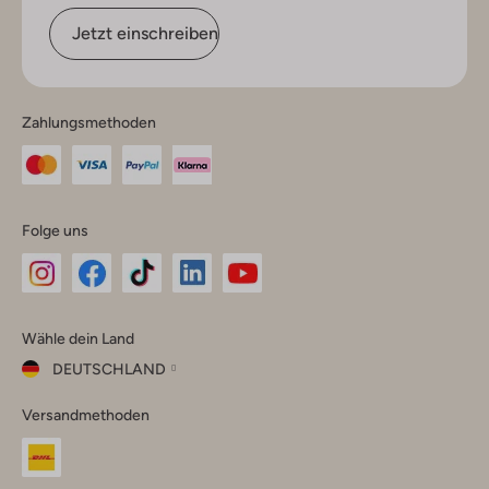
Jetzt einschreiben
Zahlungsmethoden
Folge uns
Omoda
Omoda
Omoda
Omoda
Omoda
Wähle dein Land
Instagram
Facebook
TikTok
LinkedIn
YouTube
DEUTSCHLAND
Wähle
Versandmethoden
dein
Schließ
Land
Nederland