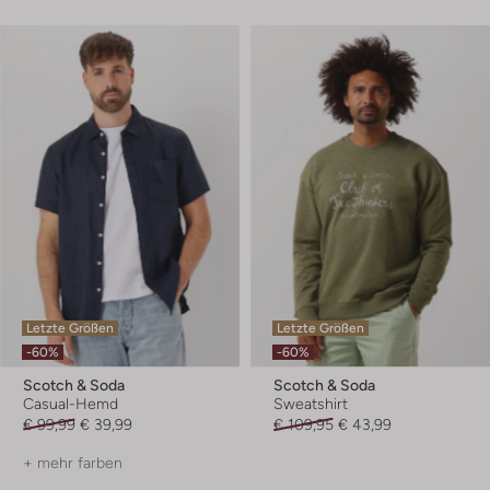
Letzte Größen
Letzte Größen
-60%
-60%
Scotch & Soda
Scotch & Soda
Casual-Hemd
Sweatshirt
€ 99,99
€ 39,99
€ 109,95
€ 43,99
+ mehr farben