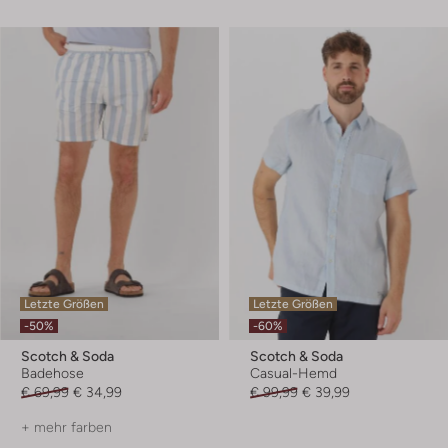
Letzte Größen
Letzte Größen
-50%
-60%
Scotch & Soda
Scotch & Soda
Badehose
Casual-Hemd
€ 69,99
€ 34,99
€ 99,99
€ 39,99
+ mehr farben