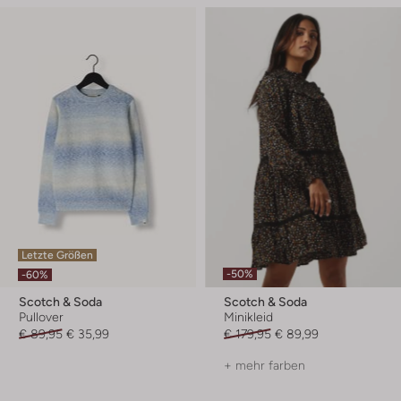
Letzte Größen
-50%
-60%
Scotch & Soda
Scotch & Soda
Pullover
Minikleid
€ 89,95
€ 35,99
€ 179,95
€ 89,99
+ mehr farben