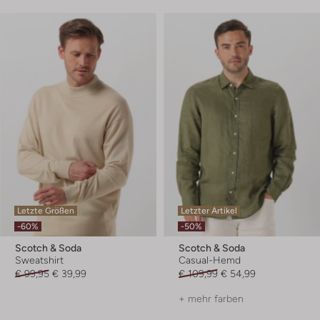
Letzte Größen
Letzter Artikel
-60%
-50%
Scotch & Soda
Scotch & Soda
Sweatshirt
Casual-Hemd
€ 99,95
€ 39,99
€ 109,99
€ 54,99
+ mehr farben