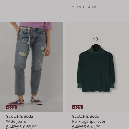
+ mehr farben
-60%
-40%
Scotch & Soda
Scotch & Soda
Wide jeans
Rollkragenpullover
€ 159,95
€ 63,99
€ 69,95
€ 41,99