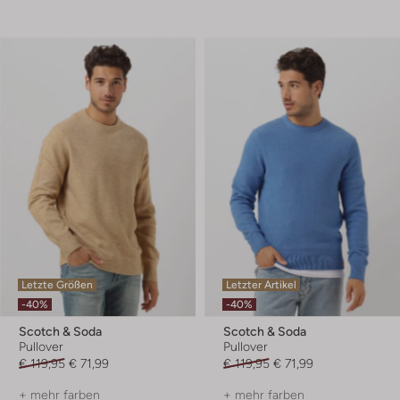
Letzte Größen
Letzter Artikel
-40%
-40%
Scotch & Soda
Scotch & Soda
Pullover
Pullover
€ 119,95
€ 71,99
€ 119,95
€ 71,99
+ mehr farben
+ mehr farben