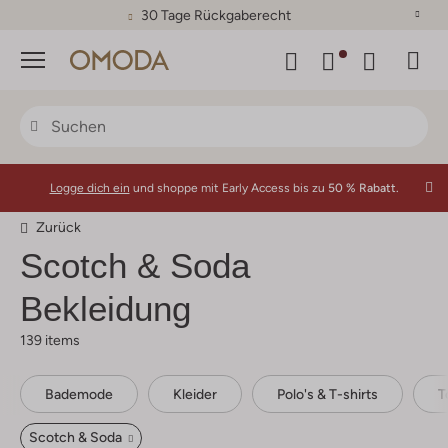
30 Tage Rückgaberecht
Menü
Logge dich ein
und shoppe mit Early Access bis zu
50 % Rabatt.
Zurück
Scotch & Soda
Bekleidung
139 items
Bademode
Kleider
Polo's & T-shirts
T
Scotch & Soda