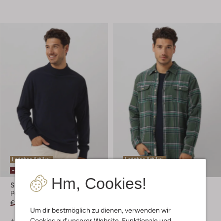
Letzter Artikel
Letzter Artikel
-40%
-50%
Hm, Cookies!
Scotch & Soda
Scotch & Soda
Pullover
Overshirt
€ 99,95
€ 59,99
€ 129,95
€ 64,99
Um dir bestmöglich zu dienen, verwenden wir
+ mehr farben
Cookies auf unserer Website. Funktionale und