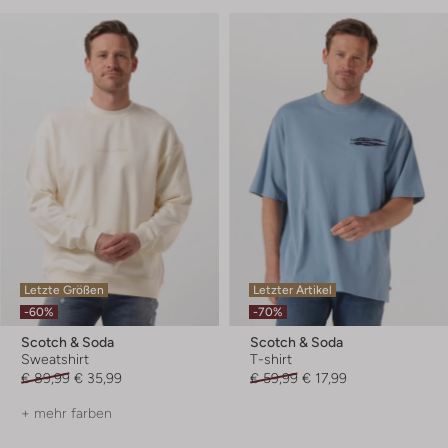
Letzte Größen
Letzter Artikel
-60%
-70%
Scotch & Soda
Scotch & Soda
Sweatshirt
T-shirt
€ 89,99
€ 35,99
€ 59,99
€ 17,99
+ mehr farben