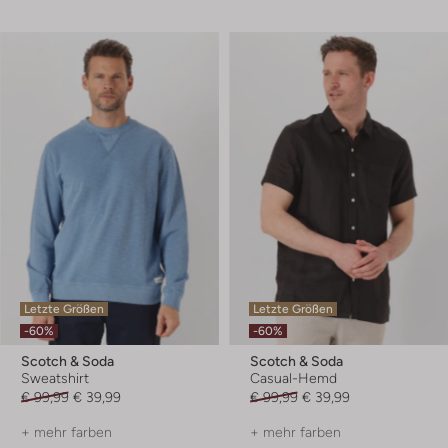
Letzte Größen
Letzte Größen
-60%
-60%
Scotch & Soda
Scotch & Soda
Sweatshirt
Casual-Hemd
€ 99,99
€ 39,99
€ 99,99
€ 39,99
+ mehr farben
+ mehr farben