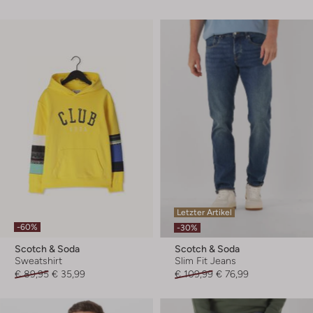
Letzter Artikel
-60%
-30%
Scotch & Soda
Scotch & Soda
Sweatshirt
Slim Fit Jeans
€ 89,95
€ 35,99
€ 109,99
€ 76,99