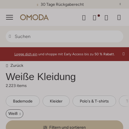
30 Tage Rückgaberecht
Menü
Logge dich ein
und shoppe mit Early Access bis zu
50 % Rabatt.
Zurück
Weiße Kleidung
2.223 items
Bademode
Kleider
Polo's & T-shirts
T
Weiß
Filtern und sortieren