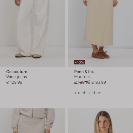
-40%
Co'couture
Penn & Ink
Wide jeans
Maxirock
€ 129,99
€ 139,99
€ 83,99
+ mehr farben