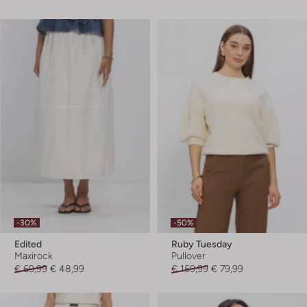
-30%
-50%
Edited
Ruby Tuesday
Maxirock
Pullover
€ 69,99
€ 48,99
€ 159,99
€ 79,99