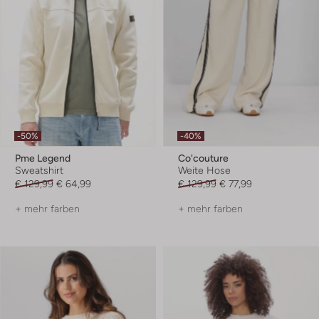
-50%
-40%
Pme Legend
Co'couture
Sweatshirt
Weite Hose
€ 129,99
€ 64,99
€ 129,99
€ 77,99
+ mehr farben
+ mehr farben