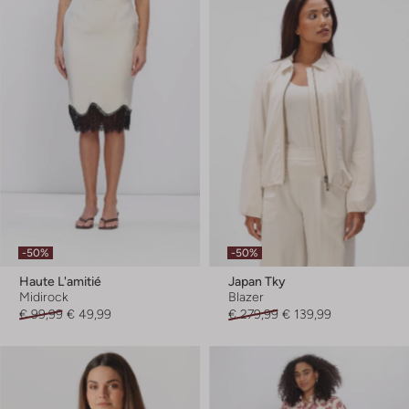
-50%
-50%
Haute L'amitié
Japan Tky
Midirock
Blazer
€ 99,99
€ 49,99
€ 279,99
€ 139,99