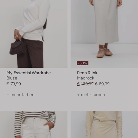
-50%
My Essential Wardrobe
Penn & Ink
Bluse
Maxirock
€ 79,99
€ 139,99
€ 69,99
+ mehr farben
+ mehr farben