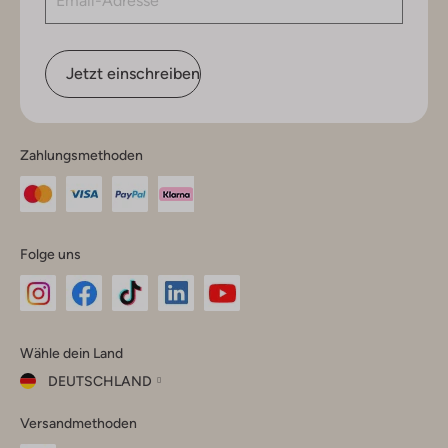
Jetzt einschreiben
Zahlungsmethoden
Folge uns
Omoda
Omoda
Omoda
Omoda
Omoda
Wähle dein Land
Instagram
Facebook
TikTok
LinkedIn
YouTube
DEUTSCHLAND
Wähle
Versandmethoden
dein
Schließ
Land