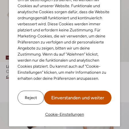
Cookies auf unserer Website. Funktionale und
analytische Cookies sorgen dafür, dass die Website
ordnungsgemäß funktioniert und kontinuierlich
verbessert wird. Diese Cookies werden immer
platziert und erfordern keine Zustimmung. Für
Marketing-Cookies, die wir verwenden, um deine
Präferenzen zu verfolgen und dir personalisierte
Angebote zu zeigen, bitten wir um deine
Zustimmung. Wenn du auf "Ablehnen" klickst,
-40%
werden nur die funktionalen und analytischen
Cookies platziert. Du kannst auch auf "Cookie-
Lil' Atelier
Msch Copenhagen
Casual-Hemd
Cardigans
Einstellungen" klicken, um mehr Informationen zu
€ 32,99
€ 19,99
€ 59,99
erhalten oder deine Präferenzen anzupassen.
+ mehr farben
Einverstanden und weiter
Reject
Cookie-Einstellungen