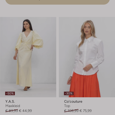
-50%
-30%
Y.a.s.
Co'couture
Maxikleid
Top
€ 89,99
€ 44,99
€ 108,99
€ 75,99