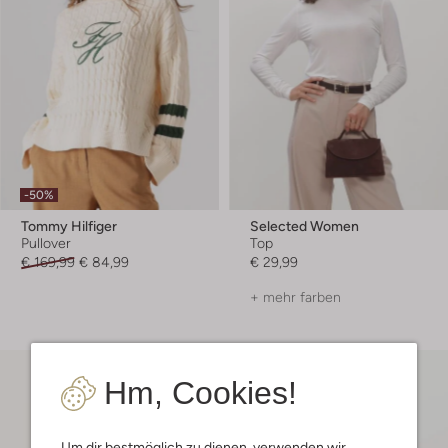
-50%
Tommy Hilfiger
Selected Women
Pullover
Top
€ 169,99
€ 84,99
€ 29,99
+ mehr farben
Hm, Cookies!
Um dir bestmöglich zu dienen, verwenden wir