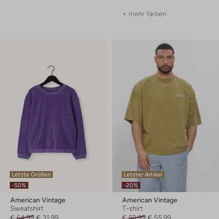
+ mehr farben
Letzte Größen
Letzter Artikel
-50%
-20%
American Vintage
American Vintage
Sweatshirt
T-shirt
€ 64,99
€ 31,99
€ 69,99
€ 55,99