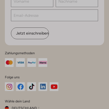
Jetzt einschreiben
Zahlungsmethoden
Folge uns
Omoda
Omoda
Omoda
Omoda
Omoda
Wähle dein Land
Instagram
Facebook
TikTok
LinkedIn
YouTube
DEUTSCHLAND