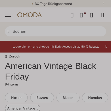
30 Tage Rückgaberecht
Menü
Logge dich ein
und shoppe mit Early Access bis zu
50 % Rabatt.
Zurück
American Vintage
Black
Friday
94 items
Hosen
Blazers
Blusen
Hemden
American Vintage