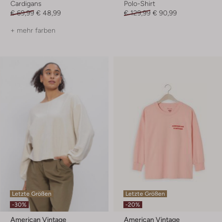
Cardigans
Polo-Shirt
€ 69,99
€ 48,99
€ 129,99
€ 90,99
+ mehr farben
Letzte Größen
Letzte Größen
-30%
-20%
American Vintage
American Vintage