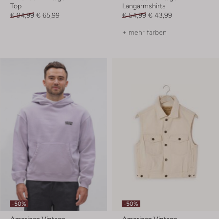
Top
Langarmshirts
€ 94,99
€ 65,99
€ 54,99
€ 43,99
+ mehr farben
-50%
-50%
American Vintage
American Vintage