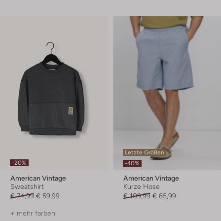
Letzte Größen
-20%
-40%
American Vintage
American Vintage
Sweatshirt
Kurze Hose
€ 74,99
€ 59,99
€ 109,99
€ 65,99
+ mehr farben