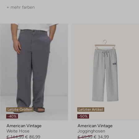
+ mehr farben
Letzte Größen
Letzter Artikel
-40%
-50%
American Vintage
American Vintage
Weite Hose
Jogginghosen
€ 144,99
€ 86,99
€ 69,99
€ 34,99