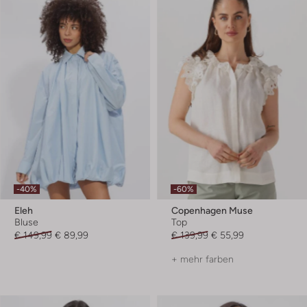
-40%
-60%
Eleh
Copenhagen Muse
Bluse
Top
€ 149,99
€ 89,99
€ 139,99
€ 55,99
+ mehr farben