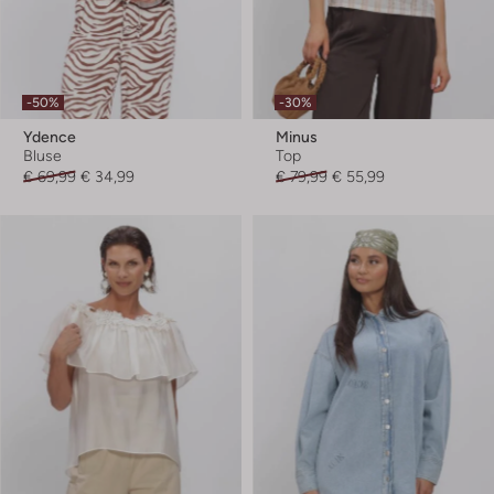
-50%
-30%
Ydence
Minus
Bluse
Top
€ 69,99
€ 34,99
€ 79,99
€ 55,99