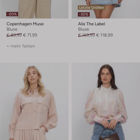
Letzte Größen
-20%
-30%
Copenhagen Muse
Alix The Label
Bluse
Bluse
€ 89,99
€ 71,99
€ 169,99
€ 118,99
+ mehr farben