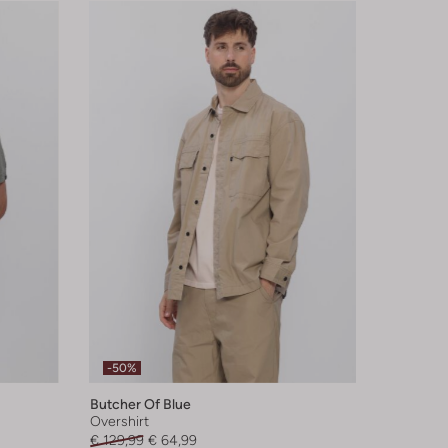
-50%
Butcher Of Blue
Overshirt
€ 129,99
€ 64,99