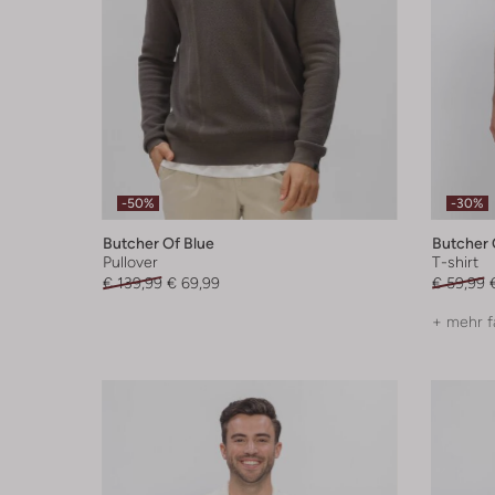
-50%
-30%
Butcher Of Blue
Butcher 
Pullover
T-shirt
€ 139,99
€ 69,99
€ 59,99
+ mehr f