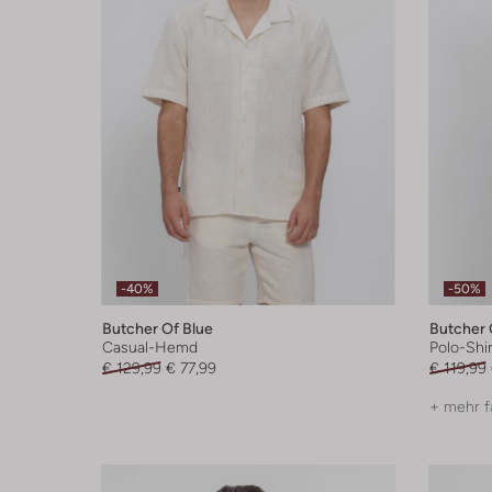
-40%
-50%
Butcher Of Blue
Butcher 
Casual-Hemd
Polo-Shir
€ 129,99
€ 77,99
€ 119,99
+ mehr f