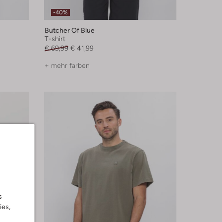
-40%
Butcher Of Blue
T-shirt
€ 69,99
€ 41,99
+ mehr farben
s
ies,