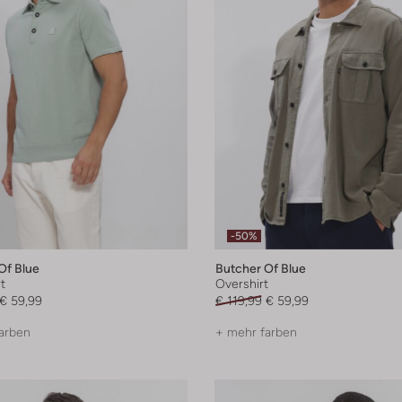
-50%
Of Blue
Butcher Of Blue
t
Overshirt
€ 59,99
€ 119,99
€ 59,99
arben
+ mehr farben