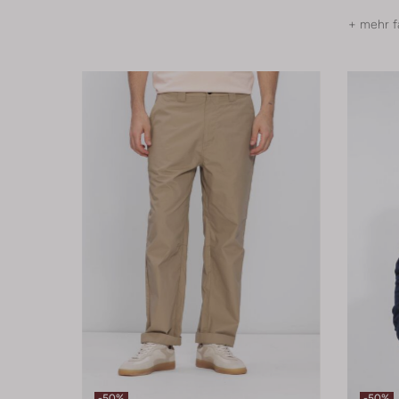
+ mehr f
-50%
-50%