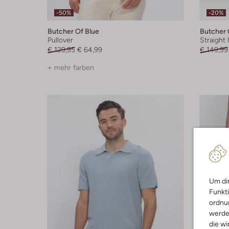
-50%
-20%
Butcher Of Blue
Butcher 
Pullover
Straight 
€ 129,95
€ 64,99
€ 149,99
+ mehr farben
Um dir
Funkti
ordnun
werde
die wi