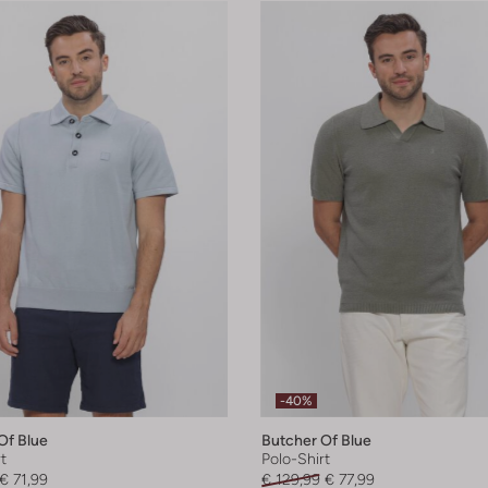
-40%
Of Blue
Butcher Of Blue
t
Polo-Shirt
€ 71,99
€ 129,99
€ 77,99