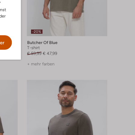
"
nnst
der
-20%
er
Butcher Of Blue
T-shirt
€ 59,99
€ 47,99
+ mehr farben