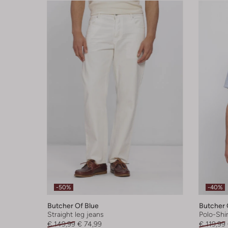
-50%
-40%
Butcher Of Blue
Butcher 
Straight leg jeans
Polo-Shir
€ 149,99
€ 74,99
€ 119,99