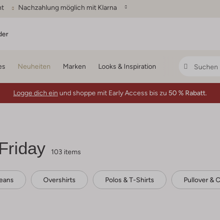
ht
Nachzahlung möglich mit Klarna
der
es
Neuheiten
Marken
Looks & Inspiration
Logge dich ein
und shoppe mit Early Access bis zu
50 % Rabatt.
Friday
103 items
eans
Overshirts
Polos & T-Shirts
Pullover & 