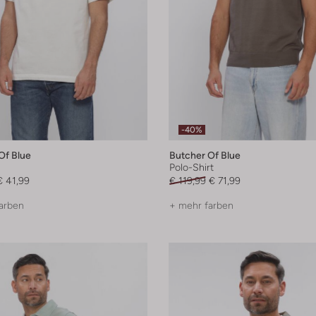
-40%
Of Blue
Butcher Of Blue
Polo-Shirt
€ 41,99
€ 119,99
€ 71,99
arben
+ mehr farben