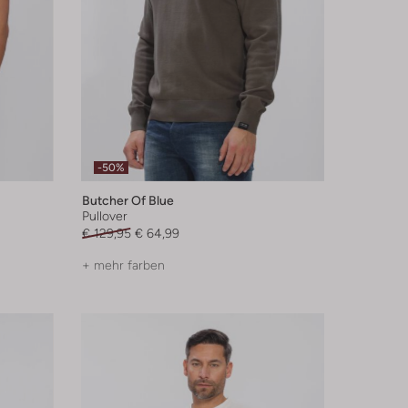
-50%
Butcher Of Blue
Pullover
€ 129,95
€ 64,99
+ mehr farben