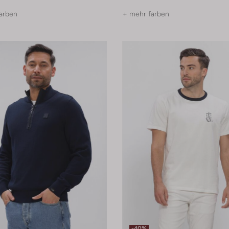
arben
+ mehr farben
-40%