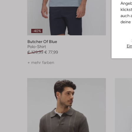
Angeb
klicks
auch a
deine
-40%
-40%
Butcher Of Blue
Butcher 
Ei
Polo-Shirt
Kurze H
€ 129,99
€ 77,99
€ 99,99
+ mehr farben