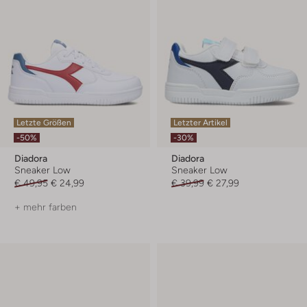
Letzte Größen
Letzter Artikel
-50%
-30%
Diadora
Diadora
Sneaker Low
Sneaker Low
€ 49,95
€ 24,99
€ 39,99
€ 27,99
+ mehr farben