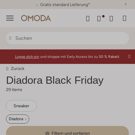
30 Tage Rückgaberecht
Menü
Logge dich ein
und shoppe mit Early Access bis zu
50 % Rabatt.
Zurück
Diadora
Black Friday
29 items
Sneaker
Diadora
Filtern und sortieren