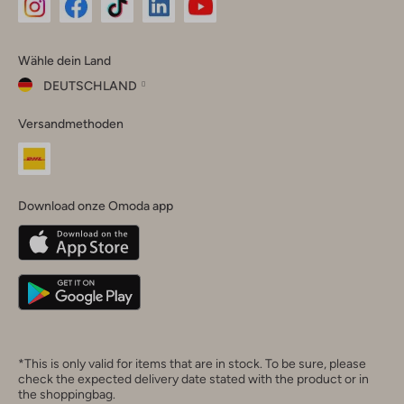
Omoda
Omoda
Omoda
Omoda
Omoda
Wähle dein Land
Instagram
Facebook
TikTok
LinkedIn
YouTube
DEUTSCHLAND
Wähle
Versandmethoden
dein
Schließ
Land
Nederland
België
(Nederlands)
Download onze Omoda app
Belgique
(Français)
Deutschland
*This is only valid for items that are in stock. To be sure, please
check the expected delivery date stated with the product or in
the shoppingbag.