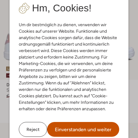
Hm, Cookies!
Um dir bestmöglich zu dienen, verwenden wir
Cookies auf unserer Website. Funktionale und
analytische Cookies sorgen dafür, dass die Website
ordnungsgemäß funktioniert und kontinuierlich
verbessert wird. Diese Cookies werden immer
platziert und erfordern keine Zustimmung. Für
Marketing-Cookies, die wir verwenden, um deine
Letzter Artikel
Präferenzen zu verfolgen und dir personalisierte
-60%
-60%
Angebote zu zeigen, bitten wir um deine
Zustimmung. Wenn du auf "Ablehnen" klickst,
Diadora
Diadora
werden nur die funktionalen und analytischen
Sneaker Low
Sneaker Low
€ 34,99
€ 13,99
€ 49,95
€ 19,99
Cookies platziert. Du kannst auch auf "Cookie-
Einstellungen" klicken, um mehr Informationen zu
+ mehr farben
erhalten oder deine Präferenzen anzupassen.
Einverstanden und weiter
Reject