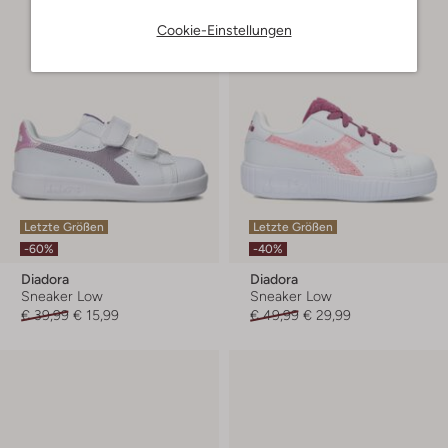
Cookie-Einstellungen
Letzte Größen
Letzte Größen
-60%
-40%
Diadora
Diadora
Sneaker Low
Sneaker Low
€ 39,99
€ 15,99
€ 49,99
€ 29,99