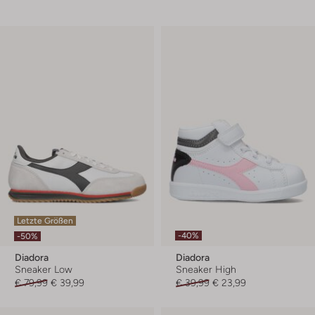
Letzte Größen
-40%
-50%
Diadora
Diadora
Sneaker Low
Sneaker High
€ 79,99
€ 39,99
€ 39,99
€ 23,99