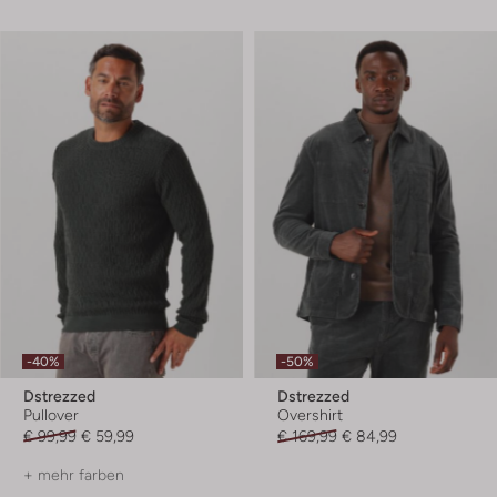
-40%
-50%
Dstrezzed
Dstrezzed
Pullover
Overshirt
€ 99,99
€ 59,99
€ 169,99
€ 84,99
+ mehr farben