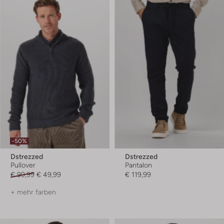
-50%
Dstrezzed
Dstrezzed
Pullover
Pantalon
€ 99,99
€ 49,99
€ 119,99
+ mehr farben