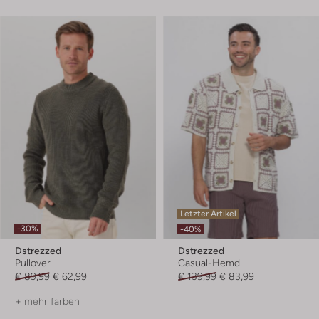
Letzter Artikel
-30%
-40%
Dstrezzed
Dstrezzed
Pullover
Casual-Hemd
€ 89,99
€ 62,99
€ 139,99
€ 83,99
+ mehr farben