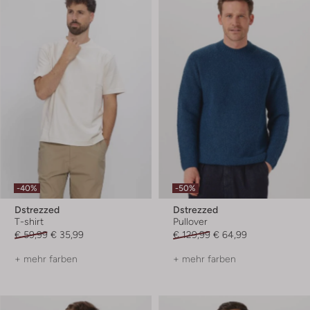
-40%
-50%
Dstrezzed
Dstrezzed
T-shirt
Pullover
€ 59,99
€ 35,99
€ 129,99
€ 64,99
+ mehr farben
+ mehr farben