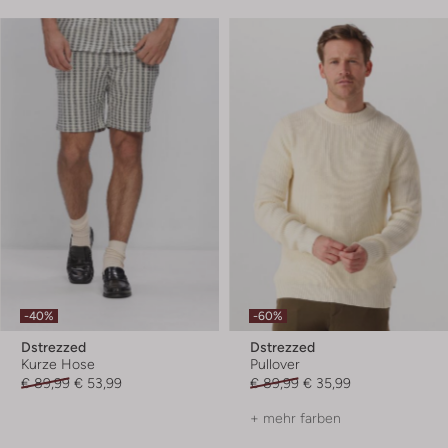
-40%
-60%
Dstrezzed
Dstrezzed
Kurze Hose
Pullover
€ 89,99
€ 53,99
€ 89,99
€ 35,99
+ mehr farben