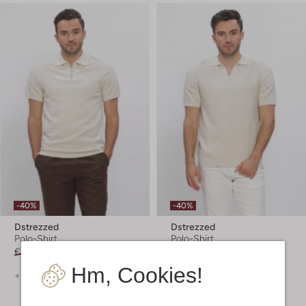
-40%
-40%
Dstrezzed
Dstrezzed
Polo-Shirt
Polo-Shirt
€ 99,99
€ 59,99
€ 99,99
€ 59,99
Hm, Cookies!
+ mehr farben
+ mehr farben