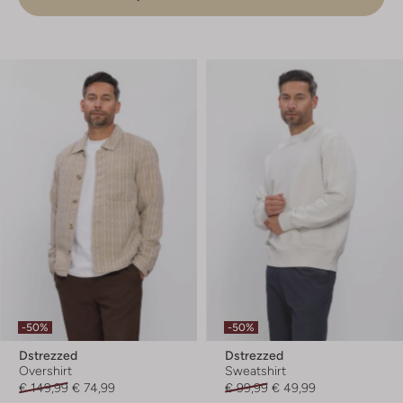
-50%
-50%
Dstrezzed
Dstrezzed
Overshirt
Sweatshirt
€ 149,99
€ 74,99
€ 99,99
€ 49,99