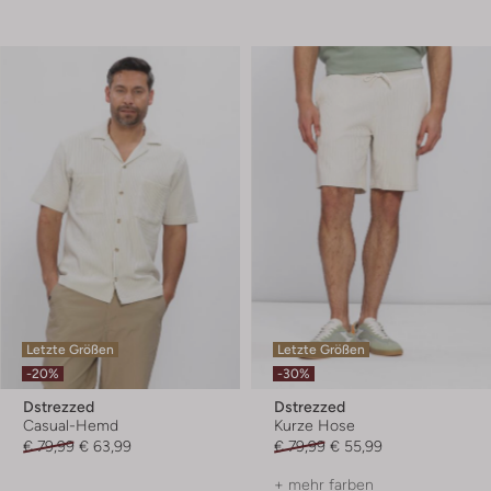
Letzte Größen
Letzte Größen
-20%
-30%
Dstrezzed
Dstrezzed
Casual-Hemd
Kurze Hose
€ 79,99
€ 63,99
€ 79,99
€ 55,99
+ mehr farben