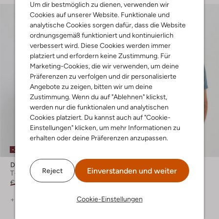
Um dir bestmöglich zu dienen, verwenden wir
Cookies auf unserer Website. Funktionale und
analytische Cookies sorgen dafür, dass die Website
ordnungsgemäß funktioniert und kontinuierlich
verbessert wird. Diese Cookies werden immer
platziert und erfordern keine Zustimmung. Für
Marketing-Cookies, die wir verwenden, um deine
Präferenzen zu verfolgen und dir personalisierte
Angebote zu zeigen, bitten wir um deine
Zustimmung. Wenn du auf "Ablehnen" klickst,
werden nur die funktionalen und analytischen
Cookies platziert. Du kannst auch auf "Cookie-
Einstellungen" klicken, um mehr Informationen zu
erhalten oder deine Präferenzen anzupassen.
-30%
-40%
Dstrezzed
Dstrezzed
Einverstanden und weiter
Reject
T-shirt
Polo-Shirt
€ 49,99
€ 34,99
€ 89,99
€ 53,99
Cookie-Einstellungen
+ mehr farben
+ mehr farben