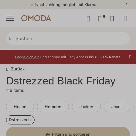
Nachzahlung möglich mit Klarna
Menü
Logge dich ein
und shoppe mit Early Access bis zu
50 % Rabatt.
Zurück
Dstrezzed
Black Friday
118 items
Hosen
Hemden
Jacken
Jeans
Dstrezzed
Filtern und sortieren