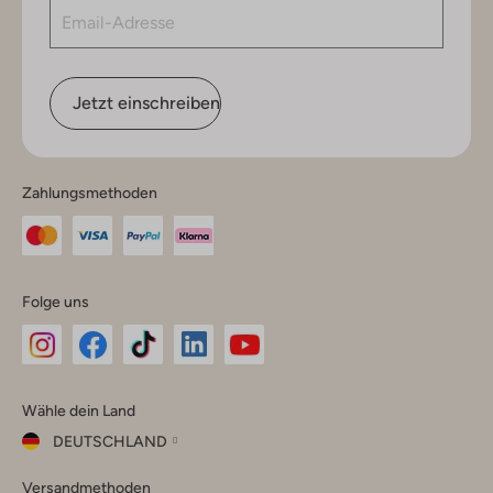
Jetzt einschreiben
Zahlungsmethoden
Folge uns
Omoda
Omoda
Omoda
Omoda
Omoda
Wähle dein Land
Instagram
Facebook
TikTok
LinkedIn
YouTube
DEUTSCHLAND
Wähle
Versandmethoden
dein